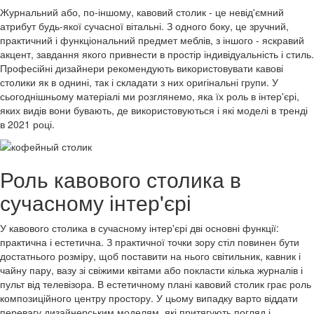
Журнальний або, по-іншому, кавовий столик - це невід'ємний
атрибут будь-якої сучасної вітальні. З одного боку, це зручний,
практичний і функціональний предмет меблів, з іншого - яскравий
акцент, завдання якого привнести в простір індивідуальність і стиль.
Професійні дизайнери рекомендують використовувати кавові
столики як в однині, так і складати з них оригінальні групи. У
сьогоднішньому матеріалі ми розглянемо, яка їх роль в інтер'єрі,
яких видів вони бувають, де використовуються і які моделі в тренді
в 2021 році.
Роль кавового столика в
сучасному інтер'єрі
У кавового столика в сучасному інтер'єрі дві основні функції:
практична і естетична. З практичної точки зору стіл повинен бути
достатнього розміру, щоб поставити на нього світильник, кавник і
чайну пару, вазу зі свіжими квітами або покласти кілька журналів і
пульт від телевізора. В естетичному плані кавовий столик грає роль
композиційного центру простору. У цьому випадку варто віддати
перевагу дизайнерським моделям, які притягують погляд і