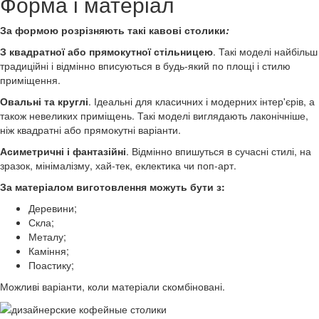
Форма і матеріал
За формою розрізняють такі кавові столики
:
З квадратної або прямокутної стільницею
. Такі моделі найбільш
традиційні і відмінно вписуються в будь-який по площі і стилю
приміщення.
Овальні та круглі
. Ідеальні для класичних і модерних інтер'єрів, а
також невеликих приміщень. Такі моделі виглядають лаконічніше,
ніж квадратні або прямокутні варіанти.
Асиметричні і фантазійні
. Відмінно впишуться в сучасні стилі, на
зразок, мінімалізму, хай-тек, еклектика чи поп-арт.
За матеріалом виготовлення можуть бути з:
Деревини;
Скла;
Металу;
Каміння;
Поастику;
Можливі варіанти, коли матеріали скомбіновані.