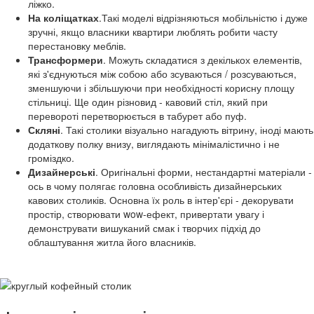
ліжко.
На коліщатках
.Такі моделі відрізняються мобільністю і дуже
зручні, якщо власники квартири люблять робити часту
перестановку меблів.
Трансформери
. Можуть складатися з декількох елементів,
які з'єднуються між собою або зсуваються / розсуваються,
зменшуючи і збільшуючи при необхідності корисну площу
стільниці. Ще один різновид - кавовий стіл, який при
перевороті перетворюється в табурет або пуф.
Скляні
. Такі столики візуально нагадують вітрину, іноді мають
додаткову полку внизу, виглядають мінімалістично і не
громіздко.
Дизайнерські
. Оригінальні форми, нестандартні матеріали -
ось в чому полягає головна особливість дизайнерських
кавових столиків. Основна їх роль в інтер'єрі - декорувати
простір, створювати wow-ефект, привертати увагу і
демонструвати вишуканий смак і творчих підхід до
облаштування житла його власників.