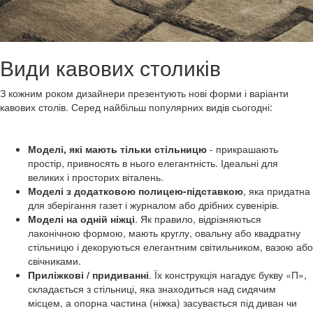
Види кавових столиків
З кожним роком дизайнери презентують нові форми і варіанти
кавових столів. Серед найбільш популярних видів сьогодні:
Моделі, які мають тільки стільницю
- прикрашають
простір, привносять в нього елегантність. Ідеальні для
великих і просторих віталень.
Моделі з додатковою полицею-підставкою
, яка придатна
для зберігання газет і журналом або дрібних сувенірів.
Моделі на одній ніжці
. Як правило, відрізняються
лаконічною формою, мають круглу, овальну або квадратну
стільницю і декоруються елегантним світильником, вазою або
свічниками.
Приліжкові / придиванні
. Їх конструкція нагадує букву «П»,
складається з стільниці, яка знаходиться над сидячим
місцем, а опорна частина (ніжка) засувається під диван чи