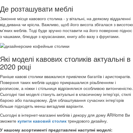
Де розташувати меблі
Законне місце кавового столика - у вітальні, на деякому віддаленні
від дивана чи крісла. Важливо, щоб його висота збігалася з висотою
м'яких меблів. Тоді буде зручно поставити на його поверхню піднос
з чашками, блюдце з круасанами, книгу або вазу з фруктами.
Які моделі кавових столиків актуальні в
2020 році
Раніше кавові столики вважалися привілеєм багатіїв і аристократів.
Поверхня таких меблів щедро прикрашалися різьбленням і
розписом, а ніжки і стільниця відрізнялися особливою витонченістю.
Сьогодні такі моделі стануть актуальні в класичному інтер'єрі, стилі
бароко або палацовому. Для облаштування сучасних інтер'єрів
більше підходять менш вигадливі варіанти.
Сьогодні в інтернет-магазині меблів і декору для дому ARHome Ви
зможете
купити кавовий столик
трендового дизайну.
У нашому асортименті представлені наступні моделі: