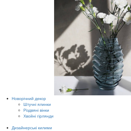
Новорічний декор
Штучні ялинки
Різдвяні вінки
Хвойні гірлянди
Дизайнерські килими