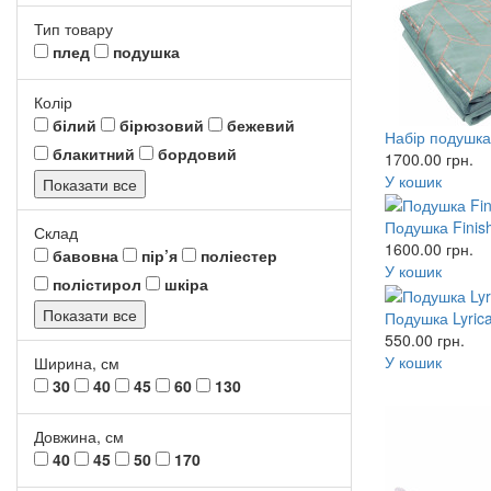
Тип товару
плед
подушка
Колір
білий
бірюзовий
бежевий
Набір подушка 
блакитний
бордовий
1700.00
грн.
У кошик
Показати все
Подушка Finish
Склад
1600.00
грн.
бавовна
пір’я
поліестер
У кошик
полістирол
шкіра
Показати все
Подушка Lyrica
550.00
грн.
У кошик
Ширина, см
30
40
45
60
130
Довжина, см
40
45
50
170