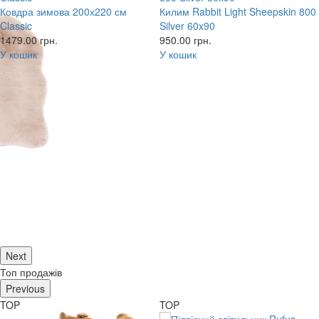
Ковдра зимова 200х220 см
Килим Rabbit Light Sheepskin 800
Classic
Silver 60x90
1479.00
грн.
950.00
грн.
У кошик
У кошик
Next
Топ продажів
Previous
TOP
TOP