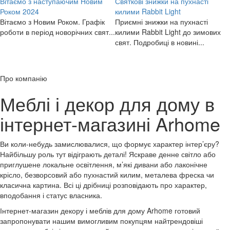
Вітаємо з наступаючим Новим
Святкові знижки на пухнасті
Роком 2024
килими Rabbit Light
Вітаємо з Новим Роком. Графік
Приємні знижки на пухнасті
роботи в період новорічних свят...
килими Rabbit Light до зимових
свят. Подробиці в новині...
Про компанію
Меблі і декор для дому в
інтернет-магазині Arhome
Ви коли-небудь замислювалися, що формує характер інтер’єру?
Найбільшу роль тут відіграють деталі! Яскраве денне світло або
приглушене локальне освітлення, м’які дивани або лаконічне
крісло, безворсовий або пухнастий килим, металева фреска чи
класична картина. Всі ці дрібниці розповідають про характер,
вподобання і статус власника.
Інтернет-магазин декору і меблів для дому Arhome готовий
запропонувати нашим вимогливим покупцям найтрендовіші