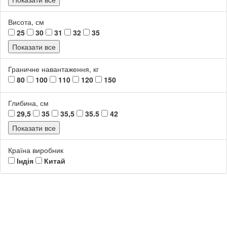
Висота, см
25
30
31
32
35
Показати все
Граничне навантаження, кг
80
100
110
120
150
Глибина, см
29,5
35
35,5
35.5
42
Показати все
Країна виробник
Індія
Китай