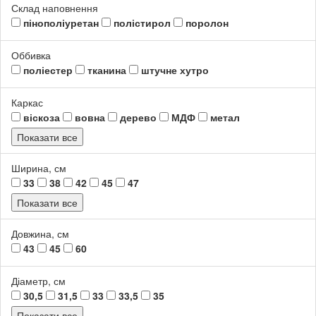
Склад наповнення
Де купити дизайнерський пуф в
пінополіуретан
полістирол
поролон
Україні?
Оббивка
поліестер
тканина
штучне хутро
Купити сучасні та зручні пуфи в вітальню, передпокій або спальню
ви завжди можете в інтернет-магазині Arhome. У нас
представлений широкий вибір м’яких меблів. А якщо ви
Каркас
розгубитеся у величезній різноманітності моделей, наші фахівці
віскоза
вовна
дерево
МДФ
метал
допоможуть підібрати саме той варіант, який ідеально впишеться у
Показати все
ваш інтер’єр.
Ширина, см
33
38
42
45
47
Показати все
Довжина, см
43
45
60
Діаметр, см
30,5
31,5
33
33,5
35
Показати все