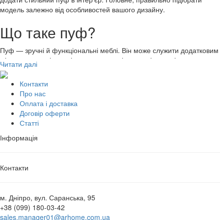
модель залежно від особливостей вашого дизайну.
Що таке пуф?
Пуф — зручні й функціональні меблі. Він може служити додатковим
місцем для сидіння, підставкою для ніг, а деякі моделі —
Читати далі
прекрасний аксесуар для зберігання речей.
Контакти
Різновиди дизайнерських пуфів:
Про нас
Оплата і доставка
Каркасні моделі мають жорсткий каркас з натуральної
Договір оферти
деревини, МДФ або ДСП. В якості оббивки використовують
Статті
приємну на дотик тканину, наприклад, велюр. Наповнення
виконане з м’якого пенополіуретану. Є 2 варианти
Інформація
виготовлення — із шухлядою для зберігання та без неї.
Безкаркасні моделі виготовлені із щільної тканини з
наповненням із холлофайберу.
Контакти
В інтернет-магазині Arhome представлено широкий асортимент
дизайнерських пуфів різних форм, розмірів і видів.
м. Дніпро, вул. Саранська, 95
У тренді оксамитові пуфи, які виглядають розкішно і
+38 (099) 180-03-42
презентабельно. Оксамит приємний на дотик і легко вписується в
sales.manager01@arhome.com.ua