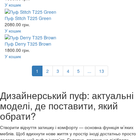
У кошик
Пуф Stitch T225 Green
2080.00
грн.
У кошик
Пуф Derry T325 Brown
1800.00
грн.
У кошик
1
2
3
4
5
...
13
Дизайнерський пуф: актуальні
моделі, де поставити, який
обрати?
Створити відчуття затишку і комфорту — основна функція м’яких
меблів. Щоб вдихнути нове життя у простір іноді достатньо просто
додати стильний пуф в інтер’єр. Головне, правильно підібрати