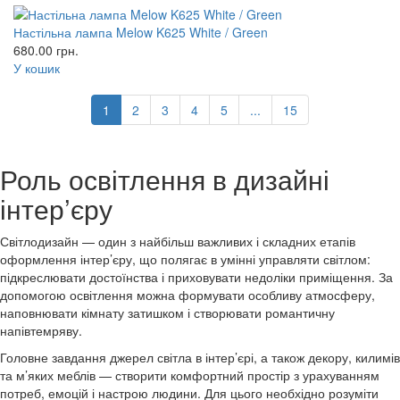
Настільна лампа Melow K625 White / Green
680.00
грн.
У кошик
1
2
3
4
5
...
15
Роль освітлення в дизайні
інтер’єру
Світлодизайн — один з найбільш важливих і складних етапів
оформлення інтер’єру, що полягає в умінні управляти світлом:
підкреслювати достоїнства і приховувати недоліки приміщення. За
допомогою освітлення можна формувати особливу атмосферу,
наповнювати кімнату затишком і створювати романтичну
напівтемряву.
Головне завдання джерел світла в інтер’єрі, а також декору, килимів
та м’яких меблів — створити комфортний простір з урахуванням
потреб, емоцій і настрою людини. Для цього необхідно розуміти