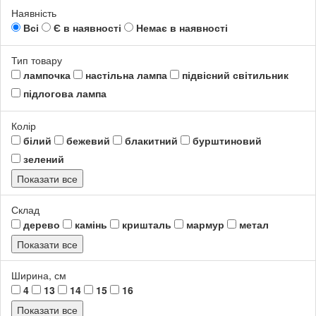
Наявність
Всі
Є в наявності
Немає в наявності
Тип товару
лампочка
настільна лампа
підвісний світильник
підлогова лампа
Колір
білий
бежевий
блакитний
бурштиновий
зелений
Показати все
Склад
дерево
камінь
кришталь
мармур
метал
Показати все
Ширина, см
4
13
14
15
16
Показати все