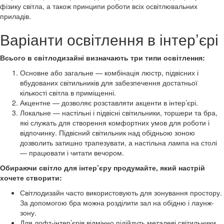
фізику світла, а також принципи роботи всіх освітлювальних
приладів.
Варіанти освітлення в інтер’єрі
Всього в світлодизайні визначають три типи освітлення:
Основне або загальне — комбінація люстр, підвісних і
вбудованих світильників для забезпечення достатньої
кількості світла в приміщенні.
Акцентне — дозволяє розставляти акценти в інтер’єрі.
Локальне — настільні і підвісні світильники, торшери та бра,
які служать для створення комфортних умов для роботи і
відпочинку. Підвісний світильник над обідньою зоною
дозволить затишно трапезувати, а настільна лампа на столі
— працювати і читати вечором.
Обираючи світло для інтер’єру продумайте, який настрій
хочете створити:
Світлодизайн часто використовують для зонування простору.
За допомогою бра можна розділити зал на обідню і лаунж-
зону.
Для лофт-інтер’єрів відмінно підійдуть металеві світильники,