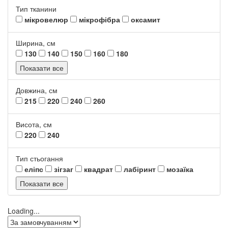
Тип тканини
мікровелюр
мікрофібра
оксамит
Ширина, см
130
140
150
160
180
Показати все
Довжина, см
215
220
240
260
Висота, см
220
240
Тип стьогання
еліпс
зігзаг
квадрат
лабіринт
мозаїка
Показати все
Loading...