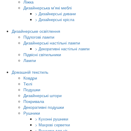
Ліжка
Дизайнерська м'які меблі
> Дизайнерські дивани
> Дизайнерські крісла
Дизайнерське освітлення
Підлогові лампи
Дизайнерські настільні лампи
> Декоративні настільні лампи
Підвісні світильники
Лампи
Домашній текстиль
Ковдри
Тюлі
Подушки
Дизайнерські штори
Покривала
Декоративні подушки
Рушники
> Кухонні рушники
> Махрові серветки
> Рушники для ніг