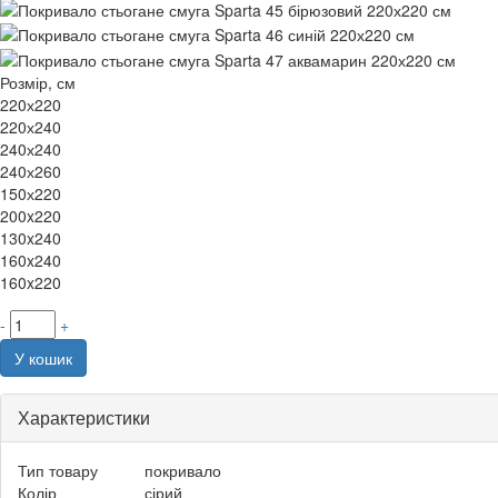
Розмір, см
220х220
220х240
240х240
240х260
150х220
200x220
130x240
160x240
160x220
-
+
У кошик
Характеристики
Тип товару
покривало
Колір
сірий