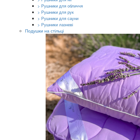
> Рушники для обличчя
> Рушники для рук
> Рушники для сауни
> Рушники лазневі
Подушки на стільці