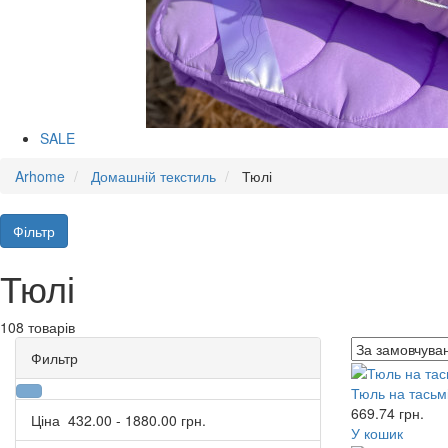
SALE
Arhome
Домашній текстиль
Тюлі
Фільтр
Тюлі
108 товарів
Фильтр
Тюль на тасьмі
669.74
грн.
Ціна
432.00
-
1880.00
грн.
У кошик