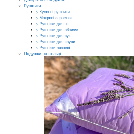
Рушники
> Кухонні рушники
> Махрові серветки
> Рушники для ніг
> Рушники для обличчя
> Рушники для рук
> Рушники для сауни
> Рушники лазневі
Подушки на стільці