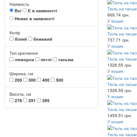
Наявність
Тюль на тасьмі
Всі
Є в наявності
669.74
грн.
Немає в наявності
У кошик
Колір
Тюль на тасьмі
білий
бежевий
737.71
грн.
У кошик
Тип кріплення
Тюль на тасьмі
люверси
петлі
тасьма
1326.55
грн.
У кошик
Ширина, см
200
300
400
500
Тюль на тасьмі
1326.55
грн.
Висота, см
У кошик
278
291
295
Тюль на тасьм
1459.51
грн.
У кошик
Тюль на тасьмі