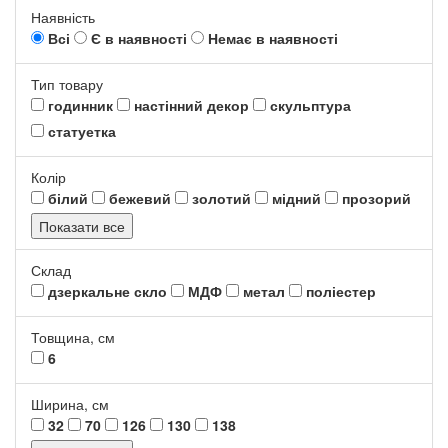
Наявність
Всі
Є в наявності
Немає в наявності
Тип товару
годинник
настінний декор
скульптура
статуетка
Колір
білий
бежевий
золотий
мідний
прозорий
Показати все
Склад
дзеркальне скло
МДФ
метал
поліестер
Товщина, см
6
Ширина, см
32
70
126
130
138