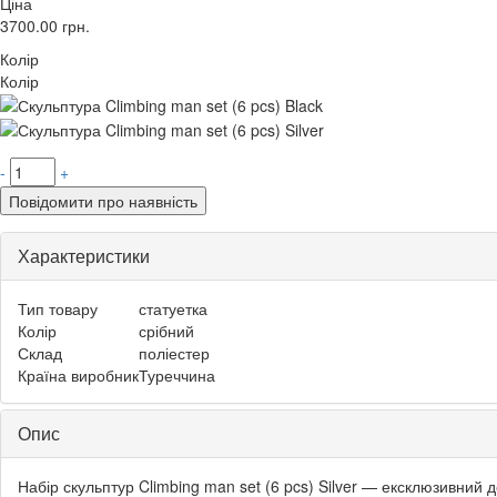
Ціна
3700.00
грн.
Колір
Колір
-
+
Повідомити про наявність
Характеристики
Тип товару
статуетка
Колір
срібний
Склад
поліестер
Країна виробник
Туреччина
Опис
Набір скульптур Climbing man set (6 pcs) Silver — ексклюзивний 