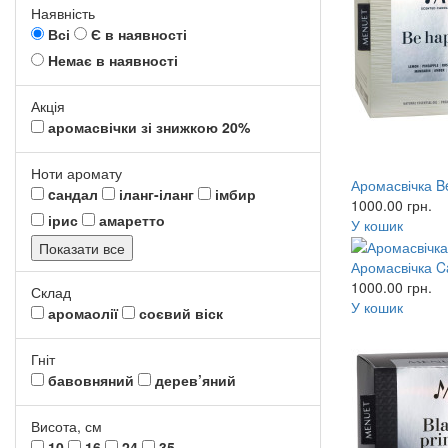
Наявність
Всі
Є в наявності
Немає в наявності
Акція
аромасвічки зі знижкою 20%
Ноти аромату
Аромасвічка B
cандал
іланг-іланг
імбир
1000.00
грн.
ірис
амаретто
У кошик
Показати все
Аромасвічка C
1000.00
грн.
Склад
У кошик
аромаолії
соєвий віск
Гніт
бавовняний
дерев’яний
Висота, см
10
16
24
35