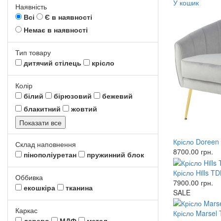
У кошик
Наявність
Всі
Є в наявності
Немає в наявності
Тип товару
дитячий стілець
крісло
Колір
білий
бірюзовий
бежевий
блакитний
жовтий
Показати все
Крісло Doreen
Склад наповнення
8700.00
грн.
пінополіуретан
пружинний блок
Крісло Hills T
Оббивка
7900.00
грн.
екошкіра
тканина
SALE
Каркас
Крісло Marsel
дерево
МДФ
метал