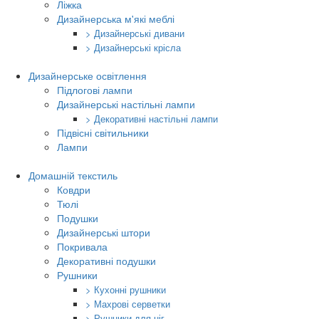
Ліжка
Дизайнерська м'які меблі
> Дизайнерські дивани
> Дизайнерські крісла
Дизайнерське освітлення
Підлогові лампи
Дизайнерські настільні лампи
> Декоративні настільні лампи
Підвісні світильники
Лампи
Домашній текстиль
Ковдри
Тюлі
Подушки
Дизайнерські штори
Покривала
Декоративні подушки
Рушники
> Кухонні рушники
> Махрові серветки
> Рушники для ніг