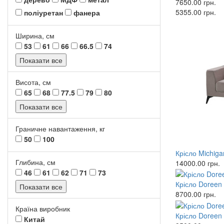
7650.00
грн.
5355.00
грн.
поліуретан
фанера
Ширина, см
53
61
66
66.5
74
Показати все
Висота, см
65
68
77.5
79
80
Показати все
Граничне навантаження, кг
50
100
Крісло Michi
Глибина, см
14000.00
грн.
46
61
62
71
73
Крісло Doreen
Показати все
8700.00
грн.
Країна виробник
Крісло Doreen
Китай