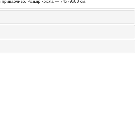
і привабливо. Розмір крісла — 74х79х88 см.