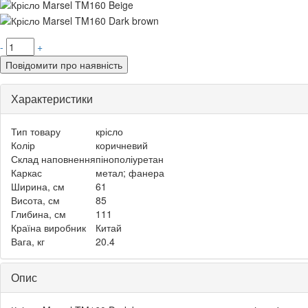
-
+
Повідомити про наявність
Характеристики
Тип товару
крісло
Колір
коричневий
Склад наповнення
пінополіуретан
Каркас
метал; фанера
Ширина, см
61
Висота, см
85
Глибина, см
111
Країна виробник
Китай
Вага, кг
20.4
Опис