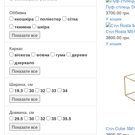
Пуф-стілець D
Оббивка
3700.00
грн.
У кошик
екошкіра
поліестер
сітка
тканина
шкіра
Стіл Rosta M51
Показати все
3800.00
грн.
У кошик
Каркас
віскоза
вовна
гума
дерево
дзеркало
Показати все
Ширина, см
19.3
30
32
33
34
Показати все
Довжина, см
29.5
30
32
35
35.5
Показати все
Стіл Cube SM11
3900.00
грн.