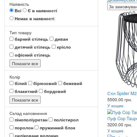
Наявність
Всі
Є в наявності
Немає в наявності
Тип товару
барний стілець
диван
дитячий стілець
крісло
офісний стілець
Показати все
Колір
білий
бірюзовий
бежевий
блакитний
бордовий
Стіл Spider M2
5500.00
грн.
Показати все
У кошик
Склад наповнення
Пуф Cop Taup
пінополіуретан
полістирол
3200.00
грн.
поролон
пружинний блок
У кошик
силіковане волокно