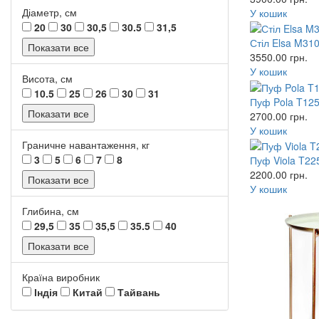
Діаметр, см
У кошик
20
30
30,5
30.5
31,5
Стіл Elsa M31
Показати все
3550.00
грн.
У кошик
Висота, см
10.5
25
26
30
31
Пуф Pola T125
Показати все
2700.00
грн.
У кошик
Граничне навантаження, кг
3
5
6
7
8
Пуф Viola T22
2200.00
грн.
Показати все
У кошик
Глибина, см
29,5
35
35,5
35.5
40
Показати все
Країна виробник
Індія
Китай
Тайвань