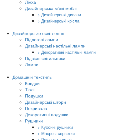
Ліжка
Дизайнерська м'які меблі
> Дизайнерські дивани
> Дизайнерські крісла
Дизайнерське освітлення
Підлогові лампи
Дизайнерські настільні лампи
> Декоративні настільні лампи
Підвісні світильники
Лампи
Домашній текстиль
Ковдри
Тюлі
Подушки
Дизайнерські штори
Покривала
Декоративні подушки
Рушники
> Кухонні рушники
> Махрові серветки
> Рушники для ніг