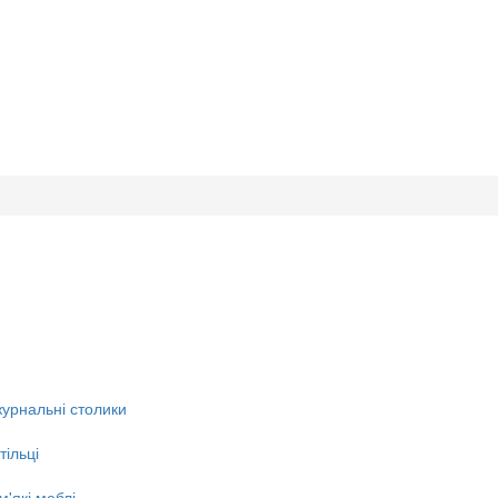
журнальні столики
тільці
'які меблі