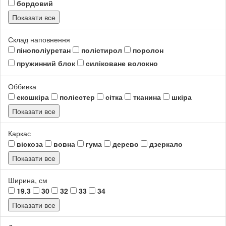
бордовий
Показати все
Склад наповнення
пінополіуретан
полістирол
поролон
пружинний блок
силіковане волокно
Оббивка
екошкіра
поліестер
сітка
тканина
шкіра
Показати все
Каркас
віскоза
вовна
гума
дерево
дзеркало
Показати все
Ширина, см
19.3
30
32
33
34
Показати все