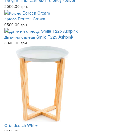
Табурет-стіл Carl SM110 Grey / Silver
3500.00
грн.
Крісло Doreen Cream
9500.00
грн.
Дитячий стілець Smile T225 Ashpink
3040.00
грн.
Стіл Scotch White
2500.00
грн.