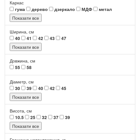
Каркас
гума
дерево
дзеркало
МДФ
метал
Показати все
Ширина, см
40
41
42
43
47
Показати все
Довжина, см
55
58
Діаметр, см
30
39
40
42
45
Показати все
Висота, см
10.5
25
32
37
39
Показати все
Граничне навантаження, кг