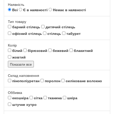
Наявність
Всі
Є в наявності
Немає в наявності
Тип товару
барний стілець
дитячий стілець
офісний стілець
стілець
табурет
Колір
білий
бірюзовий
бежевий
блакитний
жовтий
Показати все
Склад наповнення
пінополіуретан
поролон
силіковане волокно
Оббивка
екошкіра
сітка
тканина
шкіра
штучне хутро