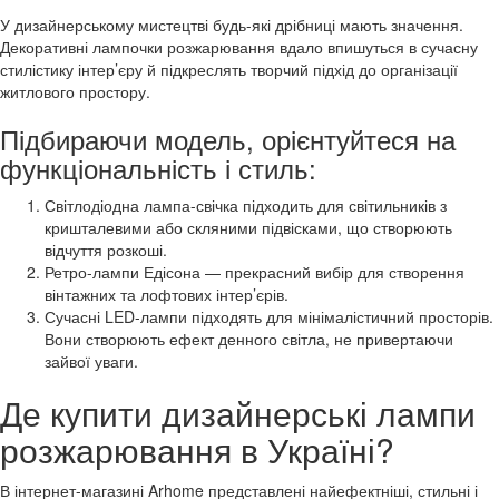
У дизайнерському мистецтві будь-які дрібниці мають значення.
Декоративні лампочки розжарювання вдало впишуться в сучасну
стилістику інтер’єру й підкреслять творчий підхід до організації
житлового простору.
Підбираючи модель, орієнтуйтеся на
функціональність і стиль:
Світлодіодна лампа-свічка підходить для світильників з
кришталевими або скляними підвісками, що створюють
відчуття розкоші.
Ретро-лампи Едісона — прекрасний вибір для створення
вінтажних та лофтових інтер’єрів.
Сучасні LED-лампи підходять для мінімалістичний просторів.
Вони створюють ефект денного світла, не привертаючи
зайвої уваги.
Де купити дизайнерські лампи
розжарювання в Україні?
В інтернет-магазині Arhome представлені найефектніші, стильні і