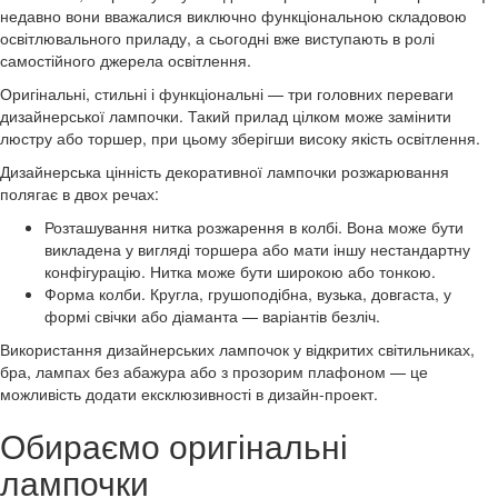
недавно вони вважалися виключно функціональною складовою
освітлювального приладу, а сьогодні вже виступають в ролі
самостійного джерела освітлення.
Оригінальні, стильні і функціональні — три головних переваги
дизайнерської лампочки. Такий прилад цілком може замінити
люстру або торшер, при цьому зберігши високу якість освітлення.
Дизайнерська цінність декоративної лампочки розжарювання
полягає в двох речах:
Розташування нитка розжарення в колбі. Вона може бути
викладена у вигляді торшера або мати іншу нестандартну
конфігурацію. Нитка може бути широкою або тонкою.
Форма колби. Кругла, грушоподібна, вузька, довгаста, у
формі свічки або діаманта — варіантів безліч.
Використання дизайнерських лампочок у відкритих світильниках,
бра, лампах без абажура або з прозорим плафоном — це
можливість додати ексклюзивності в дизайн-проект.
Обираємо оригінальні
лампочки