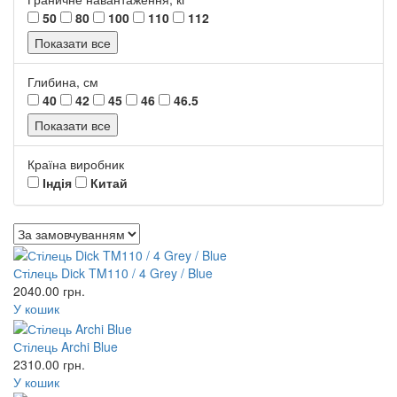
50
80
100
110
112
Показати все
Глибина, см
40
42
45
46
46.5
Показати все
Країна виробник
Індія
Китай
Стілець Dick TM110 / 4 Grey / Blue
2040.00
грн.
У кошик
Стілець Archi Blue
2310.00
грн.
У кошик