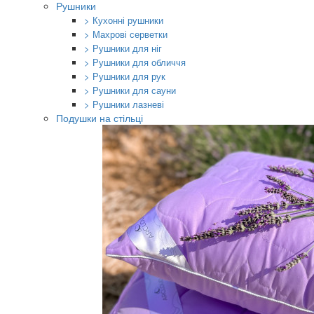
Рушники
> Кухонні рушники
> Махрові серветки
> Рушники для ніг
> Рушники для обличчя
> Рушники для рук
> Рушники для сауни
> Рушники лазневі
Подушки на стільці