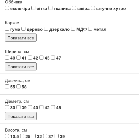
Оббивка
екошкіра
сітка
тканина
шкіра
штучне хутро
Каркас
гума
дерево
дзеркало
МДФ
метал
Показати все
Ширина, см
40
41
42
43
47
Показати все
Довжина, см
55
58
Діаметр, см
30
39
40
42
45
Показати все
Висота, см
10.5
25
32
37
39