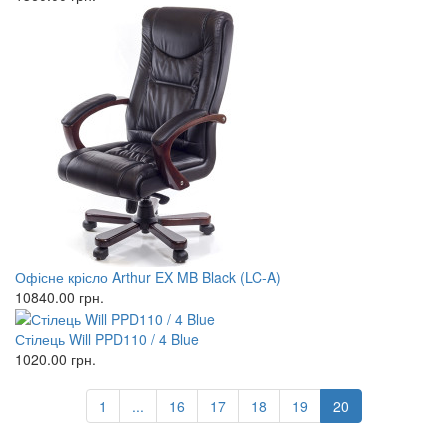
Офісне крісло Arthur EX MB Black (LC-A)
10840.00
грн.
Стілець Will PPD110 / 4 Blue
1020.00
грн.
1
...
16
17
18
19
20