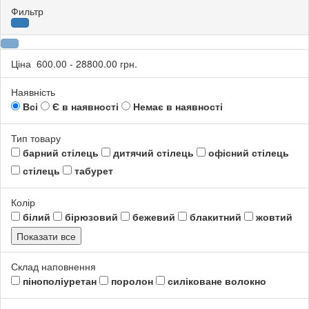
Фильтр
Ціна
600.00
-
28800.00
грн.
Наявність
Всі
Є в наявності
Немає в наявності
Тип товару
барний стілець
дитячий стілець
офісний стілець
стілець
табурет
Колір
білий
бірюзовий
бежевий
блакитний
жовтий
Показати все
Склад наповнення
пінополіуретан
поролон
силіковане волокно