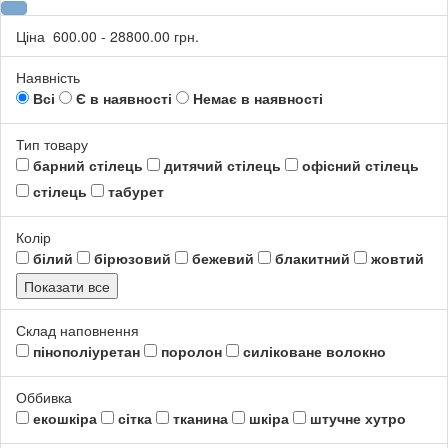
Ціна
600.00
-
28800.00
грн.
Наявність
Всі
Є в наявності
Немає в наявності
Тип товару
барний стілець
дитячий стілець
офісний стілець
стілець
табурет
Колір
білий
бірюзовий
бежевий
блакитний
жовтий
Показати все
Склад наповнення
пінополіуретан
поролон
силіковане волокно
Оббивка
екошкіра
сітка
тканина
шкіра
штучне хутро