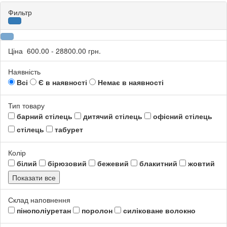
Фильтр
Ціна
600.00
-
28800.00
грн.
Наявність
Всі
Є в наявності
Немає в наявності
Тип товару
барний стілець
дитячий стілець
офісний стілець
стілець
табурет
Колір
білий
бірюзовий
бежевий
блакитний
жовтий
Показати все
Склад наповнення
пінополіуретан
поролон
силіковане волокно