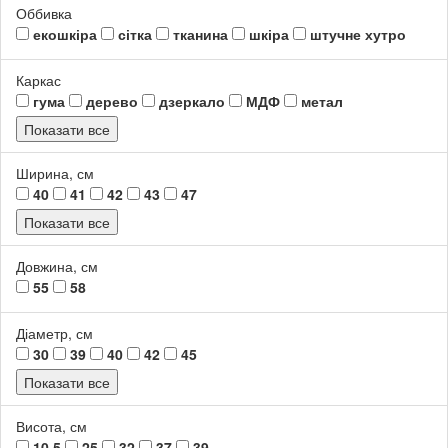
Оббивка
екошкіра
сітка
тканина
шкіра
штучне хутро
Каркас
гума
дерево
дзеркало
МДФ
метал
Показати все
Ширина, см
40
41
42
43
47
Показати все
Довжина, см
55
58
Діаметр, см
30
39
40
42
45
Показати все
Висота, см
10.5
25
32
37
39