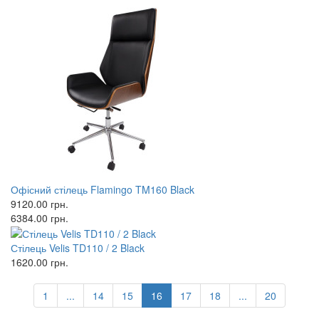
Офісний стілець Flamingo TM160 Black
9120.00
грн.
6384.00
грн.
Стілець Velis TD110 / 2 Black
1620.00
грн.
1
...
14
15
16
17
18
...
20