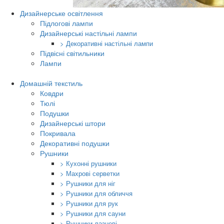
Дизайнерське освітлення
Підлогові лампи
Дизайнерські настільні лампи
> Декоративні настільні лампи
Підвісні світильники
Лампи
Домашній текстиль
Ковдри
Тюлі
Подушки
Дизайнерські штори
Покривала
Декоративні подушки
Рушники
> Кухонні рушники
> Махрові серветки
> Рушники для ніг
> Рушники для обличчя
> Рушники для рук
> Рушники для сауни
> Рушники лазневі