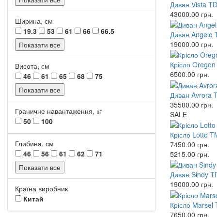
Диван Vista TD
43000.00
грн.
Ширина, см
19.3
53
61
66
66.5
Диван Angelo 
19000.00
грн.
Показати все
Крісло Oregon
Висота, см
6500.00
грн.
46
61
65
68
75
Показати все
Диван Avrora T
35500.00
грн.
Граничне навантаження, кг
SALE
50
100
Крісло Lotto 
Глибина, см
7450.00
грн.
46
56
61
62
71
5215.00
грн.
Показати все
Диван Sindy T
19000.00
грн.
Країна виробник
Китай
Крісло Marsel
7650.00
грн.