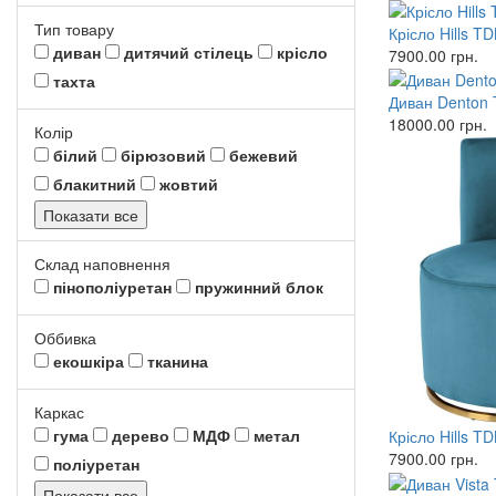
Тип товару
Крісло Hills T
диван
дитячий стілець
крісло
7900.00
грн.
тахта
Диван Denton
18000.00
грн.
Колір
білий
бірюзовий
бежевий
блакитний
жовтий
Показати все
Склад наповнення
пінополіуретан
пружинний блок
Оббивка
екошкіра
тканина
Каркас
гума
дерево
МДФ
метал
Крісло Hills T
7900.00
грн.
поліуретан
Показати все