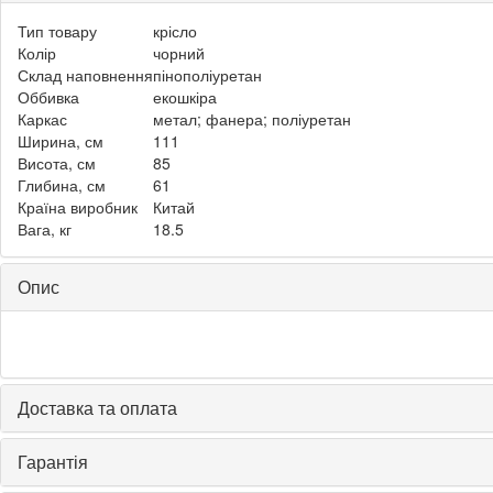
Тип товару
крісло
Колір
чорний
Склад наповнення
пінополіуретан
Оббивка
екошкіра
Каркас
метал; фанера; поліуретан
Ширина, см
111
Висота, см
85
Глибина, см
61
Країна виробник
Китай
Вага, кг
18.5
Опис
Доставка та оплата
Гарантія