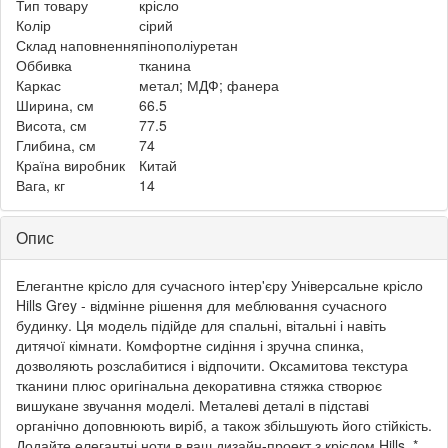
Тип товару
крісло
Колір
сірий
Склад наповнення
пінополіуретан
Оббивка
тканина
Каркас
метал; МДФ; фанера
Ширина, см
66.5
Висота, см
77.5
Глибина, см
74
Країна виробник
Китай
Вага, кг
14
Опис
Елегантне крісло для сучасного інтер'єру Універсальне крісло
Hills Grey - відмінне рішення для меблювання сучасного
будинку. Ця модель підійде для спальні, вітальні і навіть
дитячої кімнати. Комфортне сидіння і зручна спинка,
дозволяють розслабитися і відпочити. Оксамитова текстура
тканини плюс оригінальна декоративна стяжка створює
вишукане звучання моделі. Металеві деталі в підставі
органічно доповнюють виріб, а також збільшують його стійкість.
Додайте елегантні ноти в ваш дизайн-проект з кріслом Hills. *