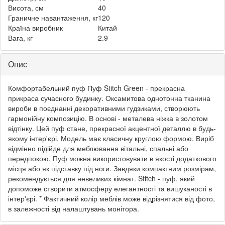
Висота, см
40
Граничне навантаження, кг
120
Країна виробник
Китай
Вага, кг
2.9
Опис
Комфортабельний пуф Пуф Stitch Green - прекрасна
прикраса сучасного будинку. Оксамитова однотонна тканина
вироби в поєднанні декоративними гудзиками, створюють
гармонійну композицію. В основі - металева ніжка в золотом
відтінку. Цей пуф стане, прекрасної акцентної деталлю в будь-
якому інтер'єрі. Модель має класичну круглою формою. Виріб
відмінно підійде для меблювання вітальні, спальні або
передпокою. Пуф можна використовувати в якості додаткового
місця або як підставку під ноги. Завдяки компактним розмірам,
рекомендується для невеликих кімнат. Stitch - пуф, який
допоможе створити атмосферу елегантності та вишуканості в
інтер'єрі. * Фактичний колір меблів може відрізнятися від фото,
в залежності від налаштувань монітора.