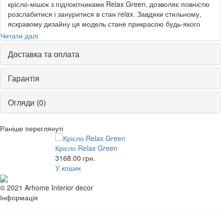
крісло-мішок з підлокітниками Relax Green, дозволяє повністю
розслабитися і зануритися в стан relax. Завдяки стильному,
яскравому дизайну ця модель стане прикрасою будь-якого
інтер'єру. В якості оббивки використовується водонепроникний
Читати далі
нейлон, тому крісло підходить не тільки для вітальні в будинку,
але і для тераси або лоджії. Для зручності в бічній частині
Доставка та оплата
вироби розташована кишеня, в який можна скласти необхідні
для відпочинку дрібниці. У наповненні використовується
Гарантія
пінополіуретан, який забезпечує м'якість і легкість вироби.
Relax - створіть в вашому домі атмосферу затишку. *
Огляди (0)
Фактичний колір меблів може відрізнятися від фото, в
залежності від налаштувань монітора.
Раніше переглянуті
Крісло Relax Green
3168.00
грн.
У кошик
© 2021 Arhome Interior decor
Інформація