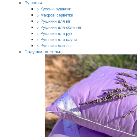
Рушники
> Кухонні рушники
> Махрові серветки
> Рушники для ніг
> Рушники для обличчя
> Рушники для рук
> Рушники для сауни
> Рушники лазневі
Подушки на стільці