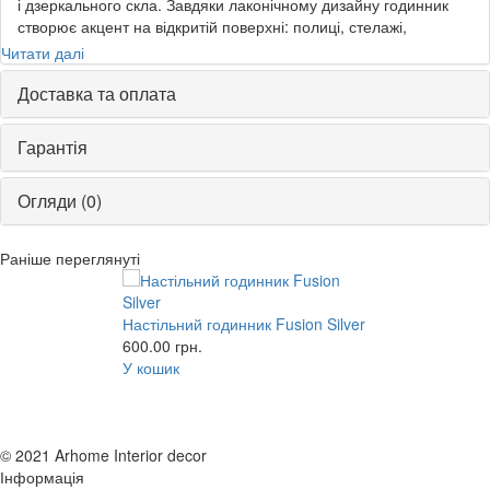
і дзеркального скла. Завдяки лаконічному дизайну годинник
створює акцент на відкритій поверхні: полиці, стелажі,
робочому столі, комоді або каміні.
Читати далі
До переваг годинника Fusion Silver відноситься:
- сучасний дизайн і свіжий погляд на арт-об'єкти для
Доставка та оплата
домашнього інтер'єру;
- довговічність, зносостійкість, простота в догляді.
Гарантія
Огляди (0)
Раніше переглянуті
Настільний годинник Fusion Silver
600.00
грн.
У кошик
© 2021 Arhome Interior decor
Інформація