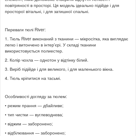
повітряності в просторі. Ця модель ідеально підійде і для
просторої вітальні, і для затишної спальні.
Переваги тюлі River:
1. Тюль River виконаний з тканини — мікросітка, яка виглядає
легко і витончено в інтер'єрі. У складі тканини
використовується полиестер.
2. Колір чохла — однотон у відтінку білий.
3. Виріб підійде і для великого, і для маленького вікна.
4. Тюль кріпитися на тасьмі.
Особливості догляду за тюлем:
• режим прання — дбайливе;
• тип чистки — вуглеводнева;
• віджим — заборонено;
• відбілювання — заборонено;