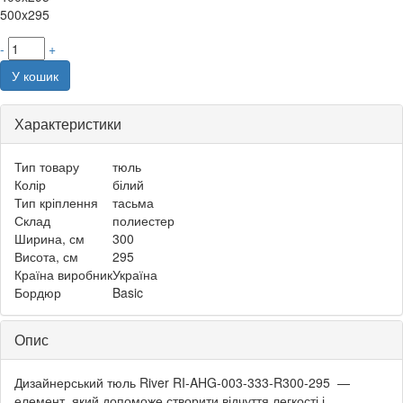
500x295
-
+
У кошик
Характеристики
Тип товару
тюль
Колір
білий
Тип кріплення
тасьма
Склад
полиестер
Ширина, см
300
Висота, см
295
Країна виробник
Україна
Бордюр
Basic
Опис
Дизайнерський тюль River RI-AHG-003-333-R300-295 —
елемент, який допоможе створити відчуття легкості і