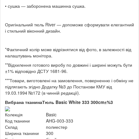
• сушка — заборонена машинна сушка.
Оригінальний тюль River — допоможе сформувати елегантний
і стильний віконний дизайн.
*Фактичний колір може відрізнятися від фото, в залежності від
налаштувань монітора.
**Відхилення готового виробу по довжині і ширині можуть бути
±1% відповідно ДСТУ 1681-96.
***Товари, виготовлені на замовлення, поверненню і обміну не
підлягають згідно Додатку №3 до Постанови КМУ від
19.03.1994 №172 (в чинній редакції).
Вибрана тканина
Тюль Basic White 333 300cm±%3
Колекція
Basic
Код тканини
AHG-003-333
Склад
полиестер
Ширина тканини
300