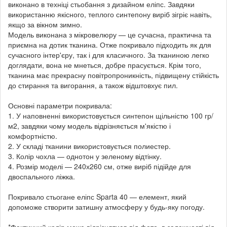
виконано в техніці стьобання з дизайном еліпс. Завдяки
використанню якісного, теплого синтепону виріб зігріє навіть,
якщо за вікном зимно.
Модель виконана з мікровелюру — це сучасна, практична та
приємна на дотик тканина. Отже покривало підходить як для
сучасного інтер'єру, так і для класичного. За тканиною легко
доглядати, вона не мнеться, добре прасується. Крім того,
тканина має прекрасну повітропроникність, підвищену стійкість
до стирання та вигорання, а також відштовхує пил.
Основні параметри покривала:
1. У наповненні використовується синтепон щільністю 100 гр/
м2, завдяки чому модель відрізняється м'якістю і
комфортністю.
2. У складі тканини використовується полиестер.
3. Колір чохла — однотон у зеленому відтінку.
4. Розмір моделі — 240х260 см, отже виріб підійде для
двоспального ліжка.
Покривало стьогане еліпс Sparta 40 — елемент, який
допоможе створити затишну атмосферу у будь-яку погоду.
*Фактичний колір може відрізнятися від фото, в залежності від