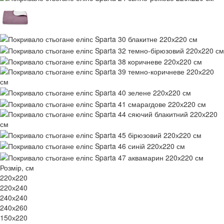
Розмір, см
220х220
220х240
240х240
240х260
150х220