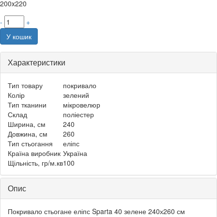
200x220
-
+
У кошик
Характеристики
Тип товару
покривало
Колір
зелений
Тип тканини
мікровелюр
Склад
поліестер
Ширина, см
240
Довжина, см
260
Тип стьогання
еліпс
Країна виробник
Україна
Щільність, гр/м.кв
100
Опис
Покривало стьогане еліпс Sparta 40 зелене 240х260 см