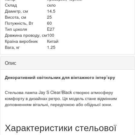
Склад
скло
Діаметр, см
14.5
Висота, см
25
Потужність, Вт
60
Тип цоколя
E27
Довжина проводу, см
100
Країна виробник
Китай
Вага, кг
1.25
Опис
Декоративний світильник для вінтажного інтер’єру
Стельова лампа Jay S Clear/Black створює атмосферу
комфорту в дизайнах ретро. Ця модель стане відмінним
доповненням вітальні, передпокою або обідньої зони.
Характеристики стельової