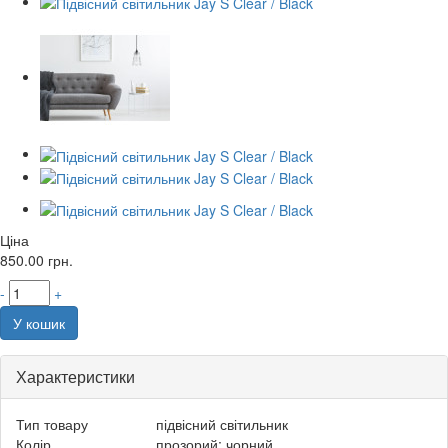
Ціна
850.00
грн.
-
+
У кошик
Характеристики
Тип товару
підвісний світильник
Колір
прозорий; чорний