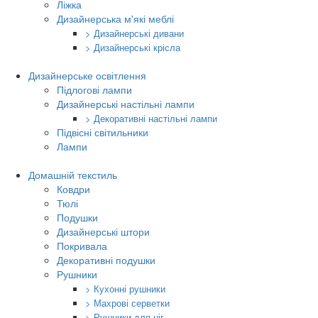
Ліжка
Дизайнерська м'які меблі
> Дизайнерські дивани
> Дизайнерські крісла
Дизайнерське освітлення
Підлогові лампи
Дизайнерські настільні лампи
> Декоративні настільні лампи
Підвісні світильники
Лампи
Домашній текстиль
Ковдри
Тюлі
Подушки
Дизайнерські штори
Покривала
Декоративні подушки
Рушники
> Кухонні рушники
> Махрові серветки
> Рушники для ніг