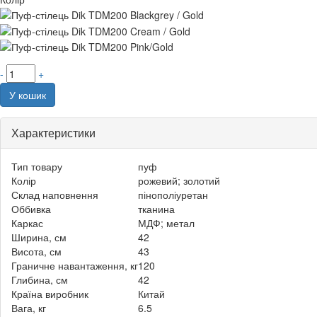
-
+
У кошик
Характеристики
Тип товару
пуф
Колір
рожевий; золотий
Склад наповнення
пінополіуретан
Оббивка
тканина
Каркас
МДФ; метал
Ширина, см
42
Висота, см
43
Граничне навантаження, кг
120
Глибина, см
42
Країна виробник
Китай
Вага, кг
6.5