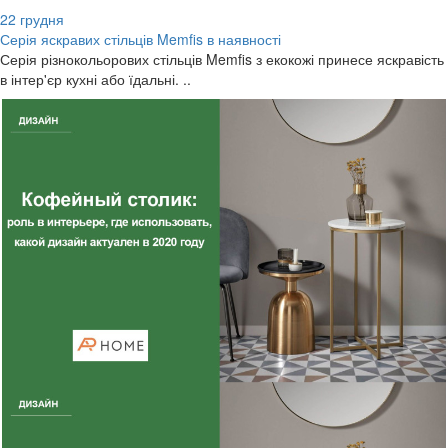
22
грудня
Серія яскравих стільців Memfis в наявності
Серія різнокольорових стільців Memfis з екокожі принесе яскравість
в інтер'єр кухні або їдальні. ..