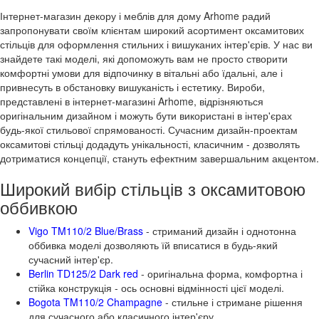
Інтернет-магазин декору і меблів для дому Arhome радий
запропонувати своїм клієнтам широкий асортимент оксамитових
стільців для оформлення стильних і вишуканих інтер'єрів. У нас ви
знайдете такі моделі, які допоможуть вам не просто створити
комфортні умови для відпочинку в вітальні або їдальні, але і
привнесуть в обстановку вишуканість і естетику. Вироби,
представлені в інтернет-магазині Arhome, відрізняються
оригінальним дизайном і можуть бути використані в інтер'єрах
будь-якої стильової спрямованості. Сучасним дизайн-проектам
оксамитові стільці додадуть унікальності, класичним - дозволять
дотриматися концепції, стануть ефектним завершальним акцентом.
Широкий вибір стільців з оксамитовою
оббивкою
Vigo TM110/2 Blue/Brass
- стриманий дизайн і однотонна
оббивка моделі дозволяють їй вписатися в будь-який
сучасний інтер'єр.
Berlin TD125/2 Dark red
- оригінальна форма, комфортна і
стійка конструкція - ось основні відмінності цієї моделі.
Bogota TM110/2 Champagne
- стильне і стримане рішення
для сучасного або класичного інтер'єру.