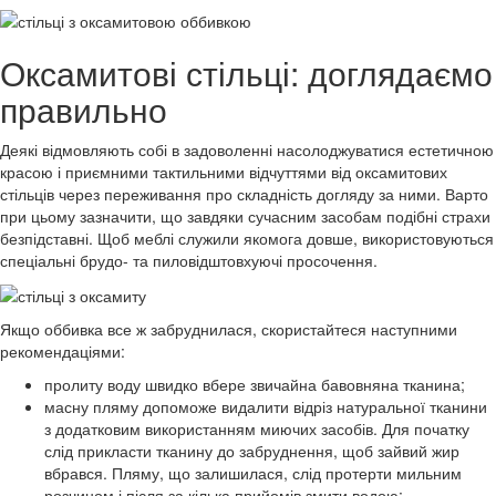
Оксамитові стільці: доглядаємо
правильно
Деякі відмовляють собі в задоволенні насолоджуватися естетичною
красою і приємними тактильними відчуттями від оксамитових
стільців через переживання про складність догляду за ними. Варто
при цьому зазначити, що завдяки сучасним засобам подібні страхи
безпідставні. Щоб меблі служили якомога довше, використовуються
спеціальні брудо- та пиловідштовхуючі просочення.
Якщо оббивка все ж забруднилася, скористайтеся наступними
рекомендаціями:
пролиту воду швидко вбере звичайна бавовняна тканина;
масну пляму допоможе видалити відріз натуральної тканини
з додатковим використанням миючих засобів. Для початку
слід прикласти тканину до забруднення, щоб зайвий жир
вбрався. Пляму, що залишилася, слід протерти мильним
розчином і після за кілька прийомів змити водою;