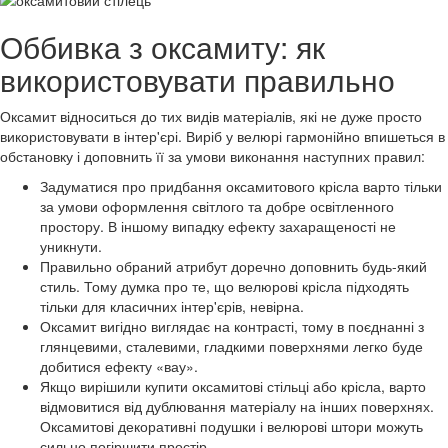
Оббивка з оксамиту: як
використовувати правильно
Оксамит відноситься до тих видів матеріалів, які не дуже просто
використовувати в інтер'єрі. Виріб у велюрі гармонійно впишеться в
обстановку і доповнить її за умови виконання наступних правил:
Задуматися про придбання оксамитового крісла варто тільки
за умови оформлення світлого та добре освітленного
простору. В іншому випадку ефекту захаращеності не
уникнути.
Правильно обраний атрибут доречно доповнить будь-який
стиль. Тому думка про те, що велюрові крісла підходять
тільки для класичних інтер'єрів, невірна.
Оксамит вигідно виглядає на контрасті, тому в поєднанні з
глянцевими, сталевими, гладкими поверхнями легко буде
добитися ефекту «вау».
Якщо вирішили купити оксамитові стільці або крісла, варто
відмовитися від дублювання матеріалу на інших поверхнях.
Оксамитові декоративні подушки і велюрові штори можуть
сильно погіршити простір.