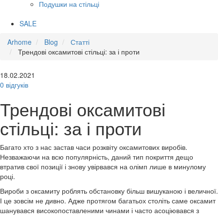
Подушки на стільці
SALE
Arhome
Blog
Статті
Трендові оксамитові стільці: за і проти
18.02.2021
0 відгуків
Трендові оксамитові
стільці: за і проти
Багато хто з нас застав часи розквіту оксамитових виробів.
Незважаючи на всю популярність, даний тип покриття дещо
втратив свої позиції і знову увірвався на олімп лише в минулому
році.
Вироби з оксамиту роблять обстановку більш вишуканою і величної.
І це зовсім не дивно. Адже протягом багатьох століть саме оксамит
шанувався високопоставленими чинами і часто асоціювався з