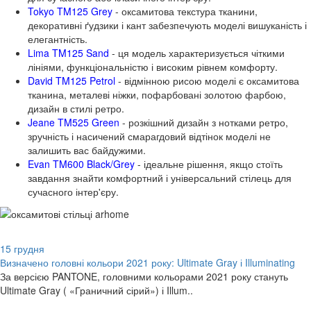
Tokyo TM125 Grey
- оксамитова текстура тканини,
декоративні ґудзики і кант забезпечують моделі вишуканість і
елегантність.
Lima TM125 Sand
- ця модель характеризується чіткими
лініями, функціональністю і високим рівнем комфорту.
David TM125 Petrol
- відмінною рисою моделі є оксамитова
тканина, металеві ніжки, пофарбовані золотою фарбою,
дизайн в стилі ретро.
Jeane TM525 Green
- розкішний дизайн з нотками ретро, ​​
зручність і насичений смарагдовий відтінок моделі не
залишить вас байдужими.
Evan TM600 Black/Grey
- ідеальне рішення, якщо стоїть
завдання знайти комфортний і універсальний стілець для
сучасного інтер'єру.
15
грудня
Визначено головні кольори 2021 року: Ultimate Gray і Illuminating
За версією PANTONE, головними кольорами 2021 року стануть
Ultimate Gray ( «Граничний сірий») і Illum..