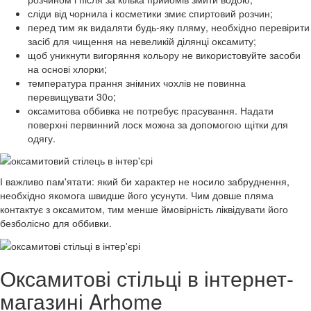
сліди від чорнила і косметики змиє спиртовий розчин;
перед тим як видаляти будь-яку пляму, необхідно перевірити
засіб для чищення на невеликій ділянці оксамиту;
щоб уникнути вигоряння кольору не використовуйте засоби
на основі хлорки;
температура прання знімних чохлів не повинна
перевищувати 30о;
оксамитова оббивка не потребує прасування. Надати
поверхні первинний лоск можна за допомогою щітки для
одягу.
І важливо пам'ятати: який би характер не носило забруднення,
необхідно якомога швидше його усунути. Чим довше пляма
контактує з оксамитом, тим менше ймовірність ліквідувати його
безболісно для оббивки.
Оксамитові стільці в інтернет-
магазині Arhome