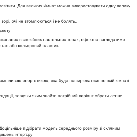
освітити. Для великих кімнат можна використовувати одну велику
зорі, очі не втомлюються і не болять..
джету.
виконаних в спокійних пастельних тонах, ефектно виглядатиме
етал або кольоровий пластик.
ломшливою енергетикою, яка буде поширюватися по всій кімнаті
ендації, завдяки яким знайти потрібний варіант обрати легше.
Доцільніше підібрати модель середнього розміру зі скляним
рішень інтер'єру.