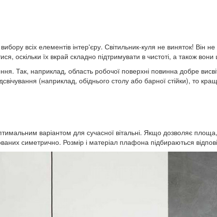
 вибору всіх елементів інтер'єру. Світильник-куля не виняток! Він
итися, оскільки їх вкрай складно підтримувати в чистоті, а також в
ення. Так, наприклад, область робочої поверхні повинна добре висв
вічування (наприклад, обіднього столу або барної стійки), то кращ
имальним варіантом для сучасної вітальні. Якщо дозволяє площа, 
шованих симетрично. Розмір і матеріал плафона підбираються відпо