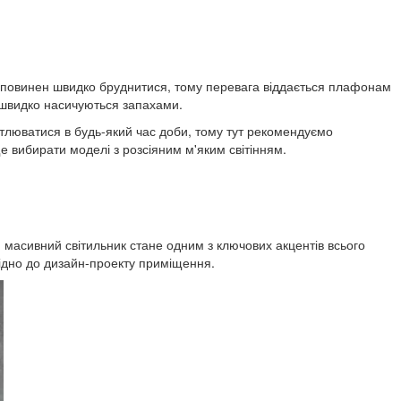
 не повинен швидко бруднитися, тому перевага віддається плафонам
они швидко насичуються запахами.
ітлюватися в будь-який час доби, тому тут рекомендуємо
е вибирати моделі з розсіяним м'яким світінням.
масивний світильник стане одним з ключових акцентів всього
відно до дизайн-проекту приміщення.