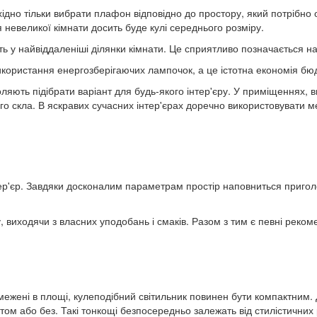
ідно тільки вибрати плафон відповідно до простору, який потрібно 
невеликої кімнати досить буде кулі середнього розміру.
ть у найвіддаленіші ділянки кімнати. Це сприятливо позначається на 
використання енергозберігаючих лампочок, а це істотна економія бю
ляють підібрати варіант для будь-якого інтер'єру. У приміщеннях, 
го скла. В яскравих сучасних інтер'єрах доречно використовувати м
нтер'єр. Завдяки досконалим параметрам простір наповниться приго
, виходячи з власних уподобань і смаків. Разом з тим є певні реком
межені в площі, кулеподібний світильник повинен бути компактним. 
 або без. Такі тонкощі безпосередньо залежать від стилістичних 