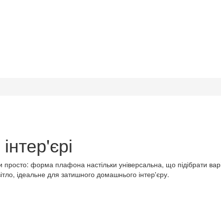
інтер'єрі
и просто: форма плафона настільки універсальна, що підібрати вар
світло, ідеальне для затишного домашнього інтер'єру.