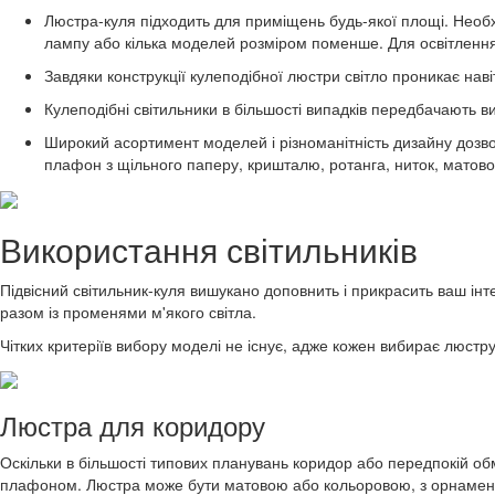
Люстра-куля підходить для приміщень будь-якої площі. Необх
лампу або кілька моделей розміром поменше. Для освітлення 
Завдяки конструкції кулеподібної люстри світло проникає наві
Кулеподібні світильники в більшості випадків передбачають 
Широкий асортимент моделей і різноманітність дизайну дозво
плафон з щільного паперу, кришталю, ротанга, ниток, матово
Використання світильників
Підвісний світильник-куля вишукано доповнить і прикрасить ваш і
разом із променями м'якого світла.
Чітких критеріїв вибору моделі не існує, адже кожен вибирає люстру
Люстра для коридору
Оскільки в більшості типових планувань коридор або передпокій об
плафоном. Люстра може бути матовою або кольоровою, з орнаментом