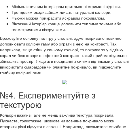
Мінімалістичним інтер’єрам притаманні стримані відтінки.
Трендовим екодизайнам личать натуральні кольори.
Фьюжн можна прикрасити яскравим покривалом.
Вінтажний інтер'єр краще доповнити теплими тонами або
геометричними візерунками.
Враховуйте основну палітру у спальні, адже покривало повинно
доповнювати колірну гаму або зіграти з нею на контрасті. Так,
наприклад, якщо стіни у синьому кольорі, то покривало у відтінку
корал чи беж створить ефектний контраст, такий прийом візуально
збільшить простір. Якщо ж в поєднанні з синіми відтінками у спальні
використати смарагдове чи блакитне покривало, ви підкреслите
глибину колірної гами.
№4. Експериментуйте з
текстурою
Кольори важливі, але не менш важлива текстура покривала.
Пухнасте, трикотажне, шовкове чи вовняне покривало може
створити різні відчуття в спальні. Наприклад, оксамитове стьобане