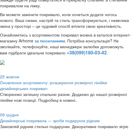
покривалом на ліжку.
Ви можете замінити покривало, коли хочеться додати чогось
нового. Ваші смаки, настрій та стиль трансформуються, і невелика
зміна у просторі – це чудовий спосіб втілити свою креативність.
Ознайомитись з асортиментом покривал можна в каталозі інтернет-
магазину Arhome
за посиланням
. Потрібна консультація? Не
зволікайте, телефонуйте, наші менеджери залюбки допоможуть
+38(099)180-03-42
вам підібрати ідеальне покривало
.
25
жовтня
Оновлення асортименту: розширення розмірної лінійки
дизайнерських покривал
Створюємо затишну спальню разом. Додаємо до нашої розмірної
лінійки нові позиції. Подробиці в новині..
09
грудня
Дизайнерські покривала — зроби подарунок рідним
Замовляй рідним стильні подарунки. Декоративне покривало зігріє