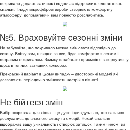
покривало додасть затишок і водночас підкреслить елегантність
спальні. Гладкі мікрофіброві вироби створюють комфортну
атмосферу, допомагаючи вам повністю розслабитись.
№5. Враховуйте сезонні зміни
Не забувайте, що покривало можна змінювати відповідно до
сезону. Влітку вам, швидше за все, буде комфортно з легким і
яскравим покривалом. Взимку ж набагато приємніше загорнутись у
щось в теплих, затишних кольорах.
Прекрасний варіант в цьому випадку – двосторонні моделі які
дозволяють періодично змінювати настрій в кімнаті.
Не бійтеся змін
Вибір покривала для ліжка – це дуже індивідуально, тож важливо
дослухатись до власного смаку та емоцій. Нехай спальня
відображає вашу унікальність і створює затишок. Таким чином, ви
завжди будете раді повертатися в прекрасну спальню зі стильним