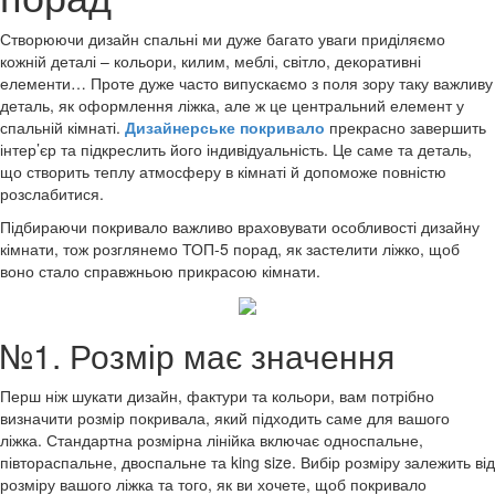
Створюючи дизайн спальні ми дуже багато уваги приділяємо
кожній деталі – кольори, килим, меблі, світло, декоративні
елементи… Проте дуже часто випускаємо з поля зору таку важливу
деталь, як оформлення ліжка, але ж це центральний елемент у
спальній кімнаті.
Дизайнерське покривало
прекрасно завершить
інтер’єр та підкреслить його індивідуальність. Це саме та деталь,
що створить теплу атмосферу в кімнаті й допоможе повністю
розслабитися.
Підбираючи покривало важливо враховувати особливості дизайну
кімнати, тож розглянемо ТОП-5 порад, як застелити ліжко, щоб
воно стало справжньою прикрасою кімнати.
№1. Розмір має значення
Перш ніж шукати дизайн, фактури та кольори, вам потрібно
визначити розмір покривала, який підходить саме для вашого
ліжка. Стандартна розмірна лінійка включає односпальне,
півтораспальне, двоспальне та king size. Вибір розміру залежить від
розміру вашого ліжка та того, як ви хочете, щоб покривало