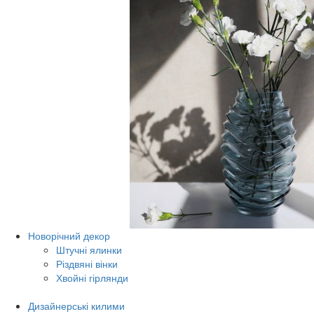
Новорічний декор
Штучні ялинки
Різдвяні вінки
Хвойні гірлянди
Дизайнерські килими