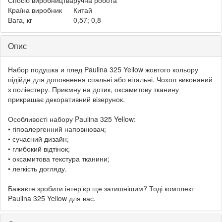
Країна виробник
Китай
Вага, кг
0,57; 0,8
Опис
Набор подушка и плед Paulina 325 Yellow жовтого кольору
підійде для доповнення спальні або вітальні. Чохол виконаний
з поліестеру. Приємну на дотик, оксамитову тканину
прикрашає декоративний візерунок.
Особливості набору Paulina 325 Yellow:
• гіпоалергенний наповнювач;
• сучасний дизайн;
• глибокий відтінок;
• оксамитова текстура тканини;
• легкість догляду.
Бажаєте зробити інтер’єр ще затишнішим? Тоді комплект
Paulina 325 Yellow для вас.