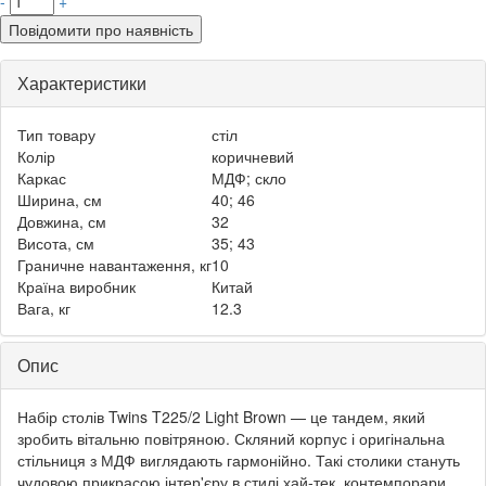
-
+
Повідомити про наявність
Характеристики
Тип товару
стіл
Колір
коричневий
Каркас
МДФ; скло
Ширина, см
40; 46
Довжина, см
32
Висота, см
35; 43
Граничне навантаження, кг
10
Країна виробник
Китай
Вага, кг
12.3
Опис
Набір столів Twins T225/2 Light Brown — це тандем, який
зробить вітальню повітряною. Скляний корпус і оригінальна
стільниця з МДФ виглядають гармонійно. Такі столики стануть
чудовою прикрасою інтер'єру в стилі хай-тек, контемпорари,