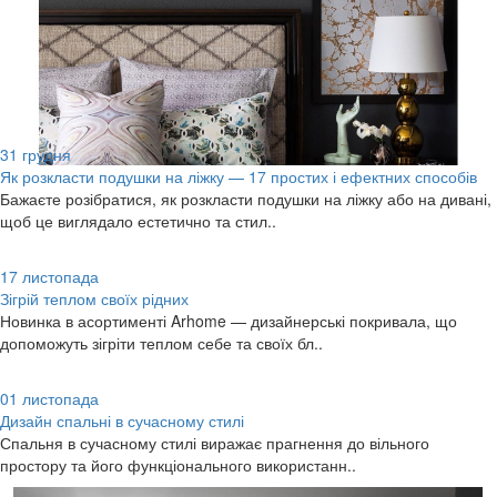
31
грудня
Як розкласти подушки на ліжку — 17 простих і ефектних способів
Бажаєте розібратися, як розкласти подушки на ліжку або на дивані,
щоб це виглядало естетично та стил..
17
листопада
Зігрій теплом своїх рідних
Новинка в асортименті Arhome — дизайнерські покривала, що
допоможуть зігріти теплом себе та своїх бл..
01
листопада
Дизайн спальні в сучасному стилі
Спальня в сучасному стилі виражає прагнення до вільного
простору та його функціонального використанн..