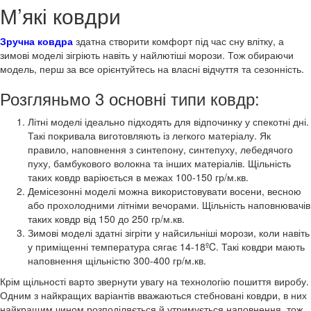
М’які ковдри
Зручна ковдра
здатна створити комфорт під час сну влітку, а
зимові моделі зігріють навіть у найлютіші морози. Тож обираючи
модель, перш за все орієнтуйтесь на власні відчуття та сезонність.
Розгляньмо 3 основні типи ковдр:
Літні моделі ідеально підходять для відпочинку у спекотні дні.
Такі покривала виготовляють із легкого матеріалу. Як
правило, наповнення з синтепону, синтепуху, лебедячого
пуху, бамбукового волокна та інших матеріалів. Щільність
таких ковдр варіюється в межах 100-150 гр/м.кв.
Демісезонні моделі можна використовувати восени, весною
або прохолодними літніми вечорами. Щільність наповнювачів
таких ковдр від 150 до 250 гр/м.кв.
Зимові моделі здатні зігріти у найсильніші морози, коли навіть
у приміщенні температура сягає 14-18ºC. Такі ковдри мають
наповнення щільністю 300-400 гр/м.кв.
Крім щільності варто звернути увагу на технологію пошиття виробу.
Одним з найкращих варіантів вважаються стебновані ковдри, в них
найкращим чином розподіляється й утримується наповнення, тож