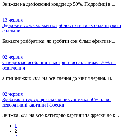
Знижки на демісезонні ковдри до 50%. Подробиці в ...
13
червня
Здоровий сон: скільки потрібно спати та як облаштувати
спальню
Бажаєте розібратися, як зробити сон більш ефективн...
02
червня
Створюємо особливий настрій в оселі: знижка 70% на
освітлення
Літні знижки: 70% на освітлення до кінця червня. П...
02
червня
Зробимо інтер’єр ще яскравішим: знижка 50% на всі
декоративні картини і фрески
Знижка 50% на всю категорію картини та фрески до к...
1
2