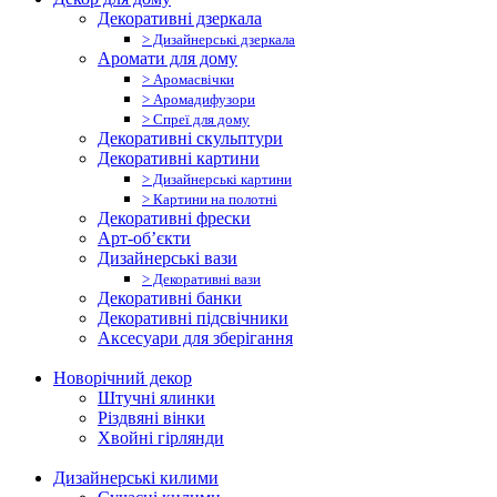
Декоративні дзеркала
> Дизайнерські дзеркала
Аромати для дому
> Аромасвічки
> Аромадифузори
> Спреї для дому
Декоративні скульптури
Декоративні картини
> Дизайнерські картини
> Картини на полотні
Декоративні фрески
Арт-об’єкти
Дизайнерські вази
> Декоративні вази
Декоративні банки
Декоративні підсвічники
Аксесуари для зберігання
Новорічний декор
Штучні ялинки
Різдвяні вінки
Хвойні гірлянди
Дизайнерські килими