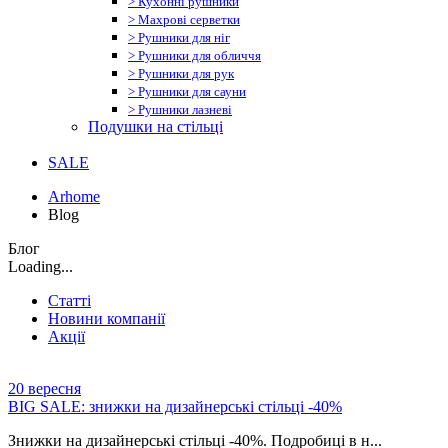
> Кухонні рушники
> Махрові серветки
> Рушники для ніг
> Рушники для обличчя
> Рушники для рук
> Рушники для сауни
> Рушники лазневі
Подушки на стільці
SALE
Arhome
Blog
Блог
Loading...
Статті
Новини компанії
Акції
20
вересня
BIG SALE: знижки на дизайнерські стільці -40%
Знижки на дизайнерські стільці -40%. Подробиці в н...