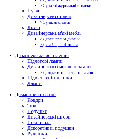
> Сучасні журнальні столики
Пуфи
Дизайнерські стільці
> Сучасні стільці
Ліжка
Дизайнерська м'які меблі
> Дизайнерські дивани
> Дизайнерські крісла
Дизайнерське освітлення
Підлогові лампи
Дизайнерські настільні лампи
> Декоративні настільні лампи
Підвісні світильники
Лампи
Домашній текстиль
Ковдри
Тюлі
Подушки
Дизайнерські штори
Покривала
Декоративні подушки
Рушники