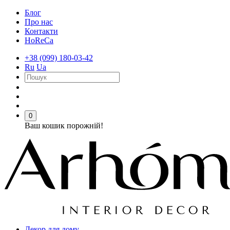
Блог
Про нас
Контакти
HoReCa
+38 (099) 180-03-42
Ru
Ua
0
Ваш кошик порожній!
Декор для дому