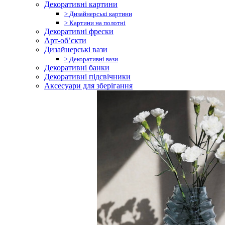
Декоративні картини
> Дизайнерські картини
> Картини на полотні
Декоративні фрески
Арт-об’єкти
Дизайнерські вази
> Декоративні вази
Декоративні банки
Декоративні підсвічники
Аксесуари для зберігання