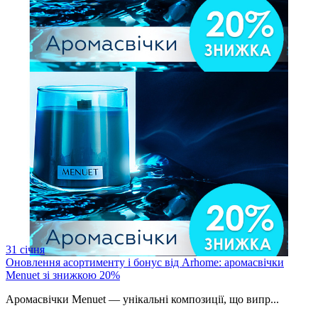
31
січня
Оновлення асортименту і бонус від Arhome: аромасвічки
Menuet зі знижкою 20%
Аромасвічки Menuet — унікальні композиції, що випр...