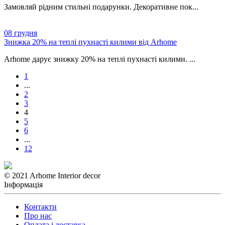
Замовляй рідним стильні подарунки. Декоративне пок...
08
грудня
Знижка 20% на теплі пухнасті килими від Arhome
Arhome дарує знижку 20% на теплі пухнасті килими. ...
1
...
2
3
4
5
6
...
12
© 2021 Arhome Interior decor
Інформація
Контакти
Про нас
Оплата і доставка