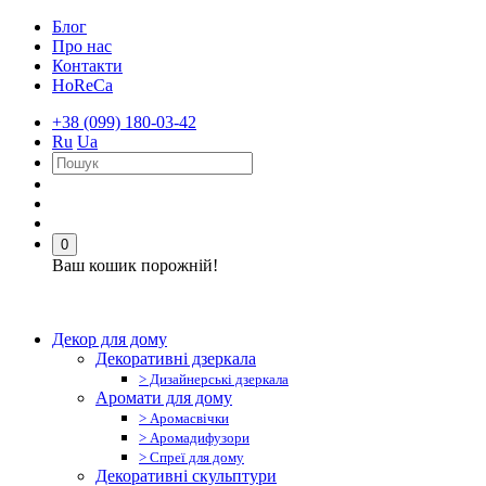
Блог
Про нас
Контакти
HoReCa
+38 (099) 180-03-42
Ru
Ua
0
Ваш кошик порожній!
Декор для дому
Декоративні дзеркала
> Дизайнерські дзеркала
Аромати для дому
> Аромасвічки
> Аромадифузори
> Спреї для дому
Декоративні скульптури