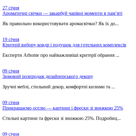
27
січня
Ароматичні свічки — закарбуй чарівні моменти в пам’яті
Як правильно використовувати аромасвічки? Як їх до...
19
січня
Критерії вибору ковдр і подушок для готельних комплексів
Експерти Arhome про найважливіші критерії обрання ...
09
січня
Зимовий розпродаж дизайнерського декору
Зручні меблі, стильний декор, комфортні килими та ...
09
січня
Прикрашаємо оселю — картини і фрески зі знижкою 25%
Стильні картини та фрески зі знижкою 25%. Подробиц...
09
січня