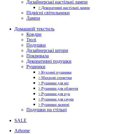
Дизайнерські настільні лампи
> Декоративні настільні лампи
Підвісні світильники
Лампи
Домашній текстиль
Ковдри
Тюлі
Подушки
Дизайнерські штори
Покривала
Декоративні подушки
Рушники
> Кухонні рушники
> Махрові серветки
> Рушники для ніг
> Рушники для обличчя
> Рушники для рук
> Рушники для сауни
> Рушники лазневі
Подушки на стільці
SALE
Arhome