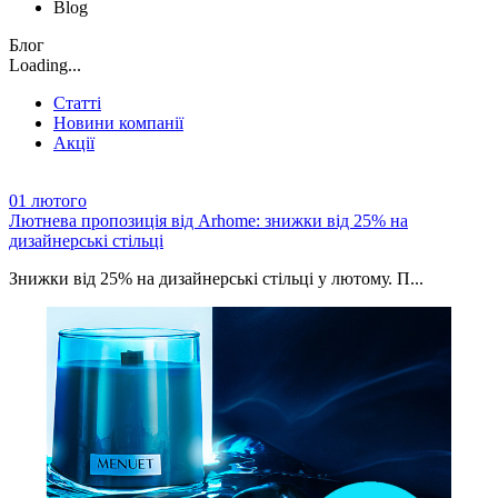
Blog
Блог
Loading...
Статті
Новини компанії
Акції
01
лютого
Лютнева пропозиція від Arhome: знижки від 25% на
дизайнерські стільці
Знижки від 25% на дизайнерські стільці у лютому. П...