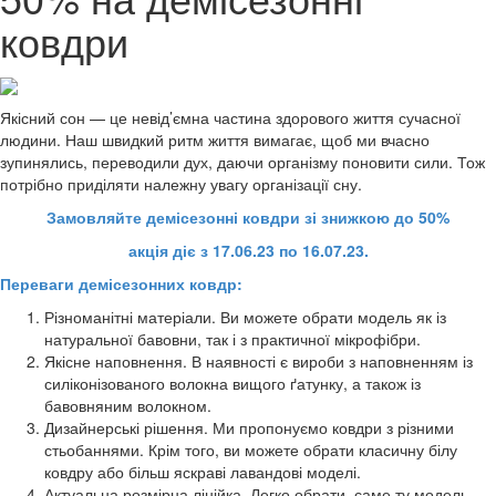
ковдри
Якісний сон — це невід’ємна частина здорового життя сучасної
людини. Наш швидкий ритм життя вимагає, щоб ми вчасно
зупинялись, переводили дух, даючи організму поновити сили. Тож
потрібно приділяти належну увагу організації сну.
Замовляйте демісезонні ковдри зі знижкою до 50%
акція діє з 17.06.23 по 16.07.23.
Переваги демісезонних ковдр:
Різноманітні матеріали. Ви можете обрати модель як із
натуральної бавовни, так і з практичної мікрофібри.
Якісне наповнення. В наявності є вироби з наповненням із
силіконізованого волокна вищого ґатунку, а також із
бавовняним волокном.
Дизайнерські рішення. Ми пропонуємо ковдри з різними
стьобаннями. Крім того, ви можете обрати класичну білу
ковдру або більш яскраві лавандові моделі.
Актуальна розмірна лінійка. Легко обрати, саме ту модель,