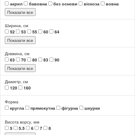
акрил
бавовна
без основи
віскоза
вовна
Показати все
Ширина, см
52
53
55
60
64
Показати все
Довжина, см
63
70
80
83
90
Показати все
Діаметр, см
120
160
Форма
кругла
прямокутна
фігурна
шкурки
Висота ворсу, мм
5
5.5
6
7
8