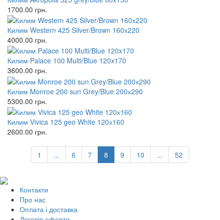
1700.00
грн.
Килим Western 425 Silver/Brown 160х220
4000.00
грн.
Килим Palace 100 Multi/Blue 120x170
3600.00
грн.
Килим Monroe 200 sun Grey/Blue 200х290
5300.00
грн.
Килим Vivica 125 geo White 120х160
2600.00
грн.
1
...
6
7
8
9
10
...
52
Контакти
Про нас
Оплата і доставка
Договір оферти