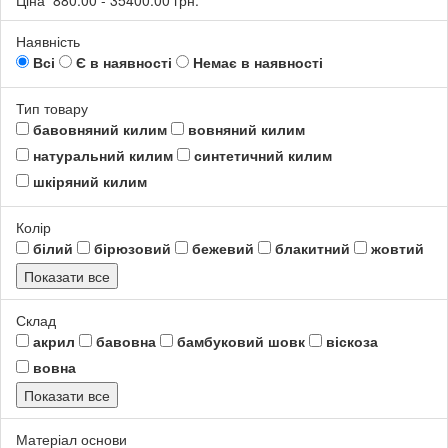
Ціна
880.00
-
35400.00
грн.
Наявність
Всі
Є в наявності
Немає в наявності
Тип товару
бавовняний килим
вовняний килим
натуральний килим
синтетичний килим
шкіряний килим
Колір
білий
бірюзовий
бежевий
блакитний
жовтий
Показати все
Склад
акрил
бавовна
бамбуковий шовк
віскоза
вовна
Показати все
Матеріал основи