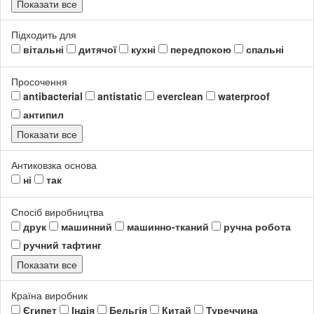
Показати все
Підходить для
вітальні
дитячої
кухні
передпокою
спальні
Просочення
antibacterial
antistatic
everclean
waterproof
антипил
Показати все
Антиковзка основа
ні
так
Спосіб виробництва
друк
машинний
машинно-тканий
ручна робота
ручний тафтинг
Показати все
Країна виробник
Єгипет
Індія
Бельгія
Китай
Туреччина