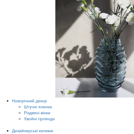
Новорічний декор
Штучні ялинки
Різдвяні вінки
Хвойні гірлянди
Дизайнерські килими