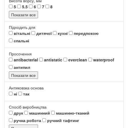
Висота ворсу, мм
5
5.5
6
7
8
Показати все
Підходить для
вітальні
дитячої
кухні
передпокою
спальні
Просочення
antibacterial
antistatic
everclean
waterproof
антипил
Показати все
Антиковзка основа
ні
так
Спосіб виробництва
друк
машинний
машинно-тканий
ручна робота
ручний тафтинг