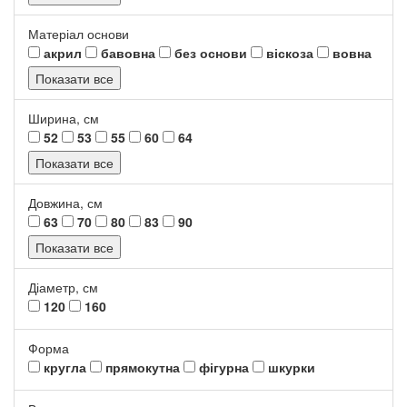
Матеріал основи
акрил
бавовна
без основи
віскоза
вовна
Показати все
Ширина, см
52
53
55
60
64
Показати все
Довжина, см
63
70
80
83
90
Показати все
Діаметр, см
120
160
Форма
кругла
прямокутна
фігурна
шкурки