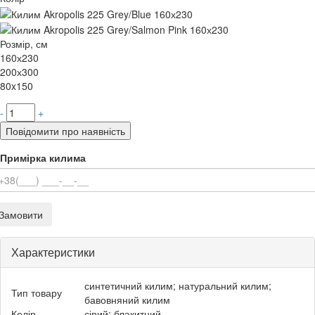
Розмір, см
160х230
200х300
80x150
-
+
Повідомити про наявність
Примірка килима
Замовити
Характеристики
синтетичний килим; натуральний килим;
Тип товару
бавовняний килим
Колір
сірий; блакитний