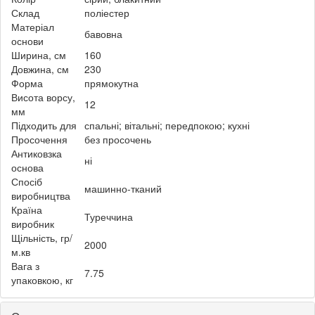
Склад
поліестер
Матеріал
бавовна
основи
Ширина, см
160
Довжина, см
230
Форма
прямокутна
Висота ворсу,
12
мм
Підходить для
спальні; вітальні; передпокою; кухні
Просочення
без просочень
Антиковзка
ні
основа
Спосіб
машинно-тканий
виробництва
Країна
Туреччина
виробник
Щільність, гр/
2000
м.кв
Вага з
7.75
упаковкою, кг