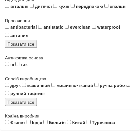
вітальні
дитячої
кухні
передпокою
спальні
Просочення
antibacterial
antistatic
everclean
waterproof
антипил
Показати все
Антиковзка основа
ні
так
Спосіб виробництва
друк
машинний
машинно-тканий
ручна робота
ручний тафтинг
Показати все
Країна виробник
Єгипет
Індія
Бельгія
Китай
Туреччина