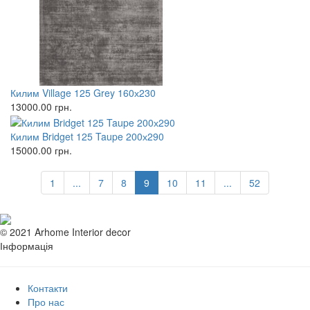
Килим Village 125 Grey 160х230
13000.00
грн.
Килим Bridget 125 Taupe 200х290
15000.00
грн.
1
...
7
8
9
10
11
...
52
© 2021 Arhome Interior decor
Інформація
Контакти
Про нас