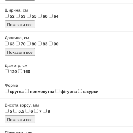
Ширина, см
52
53
55
60
64
Показати все
Довжина, см
63
70
80
83
90
Показати все
Діаметр, см
120
160
Форма
кругла
прямокутна
фігурна
шкурки
Висота ворсу, мм
5
5.5
6
7
8
Показати все
Підходить для