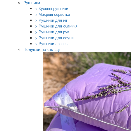
Рушники
> Кухонні рушники
> Махрові серветки
> Рушники для ніг
> Рушники для обличчя
> Рушники для рук
> Рушники для сауни
> Рушники лазневі
Подушки на стільці