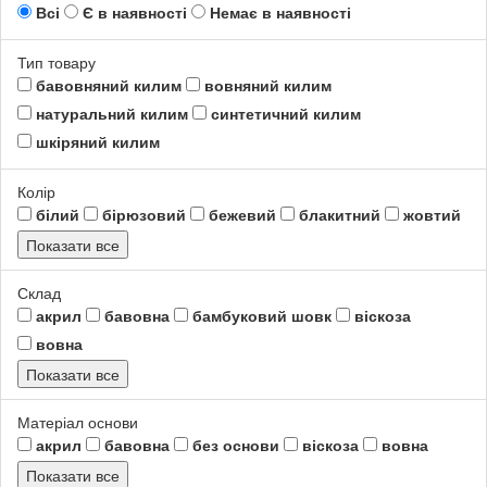
Всі
Є в наявності
Немає в наявності
Тип товару
бавовняний килим
вовняний килим
натуральний килим
синтетичний килим
шкіряний килим
Колір
білий
бірюзовий
бежевий
блакитний
жовтий
Показати все
Склад
акрил
бавовна
бамбуковий шовк
віскоза
вовна
Показати все
Матеріал основи
акрил
бавовна
без основи
віскоза
вовна
Показати все