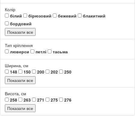
Колір
білий
бірюзовий
бежевий
блакитний
бордовий
Показати все
Тип кріплення
люверси
петлі
тасьма
Ширина, см
148
150
200
202
250
Показати все
Висота, см
258
263
271
275
276
Показати все