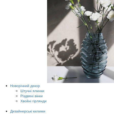
Новорічний декор
Штучні ялинки
Різдвяні вінки
Хвойні гірлянди
Дизайнерські килими