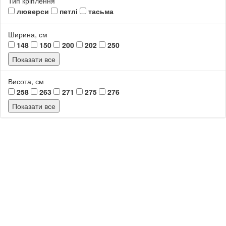
Тип кріплення
люверси
петлі
тасьма
Ширина, см
148
150
200
202
250
Показати все
Висота, см
258
263
271
275
276
Показати все