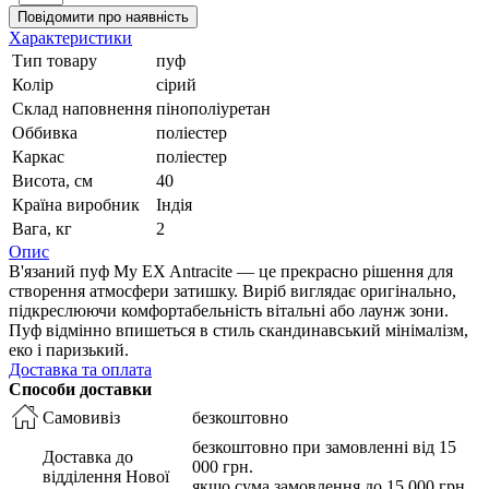
Повідомити про наявність
Характеристики
Тип товару
пуф
Колір
сірий
Склад наповнення
пінополіуретан
Оббивка
поліестер
Каркас
поліестер
Висота, см
40
Країна виробник
Індія
Вага, кг
2
Опис
В'язаний пуф My EX Antracite — це прекрасно рішення для
створення атмосфери затишку. Виріб виглядає оригінально,
підкреслюючи комфортабельність вітальні або лаунж зони.
Пуф відмінно впишеться в стиль скандинавський мінімалізм,
еко і паризький.
Доставка та оплата
Способи доставки
Самовивіз
безкоштовно
безкоштовно при замовленні від 15
Доставка до
000 грн.
відділення Нової
якщо сума замовлення до 15 000 грн.