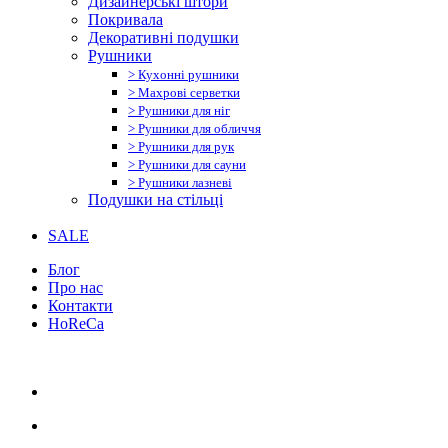
Дизайнерські штори
Покривала
Декоративні подушки
Рушники
> Кухонні рушники
> Махрові серветки
> Рушники для ніг
> Рушники для обличчя
> Рушники для рук
> Рушники для сауни
> Рушники лазневі
Подушки на стільці
SALE
Блог
Про нас
Контакти
HoReCa