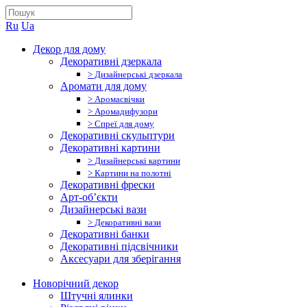
Ru
Ua
Декор для дому
Декоративні дзеркала
> Дизайнерські дзеркала
Аромати для дому
> Аромасвічки
> Аромадифузори
> Спреї для дому
Декоративні скульптури
Декоративні картини
> Дизайнерські картини
> Картини на полотні
Декоративні фрески
Арт-об’єкти
Дизайнерські вази
> Декоративні вази
Декоративні банки
Декоративні підсвічники
Аксесуари для зберігання
Новорічний декор
Штучні ялинки