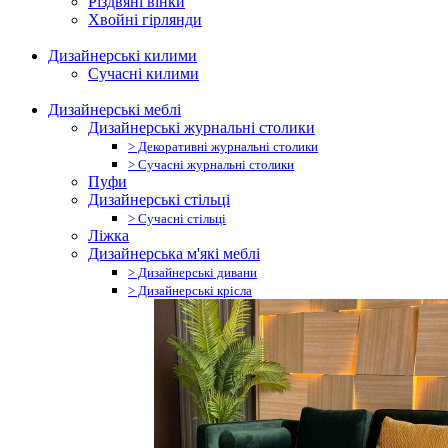
Різдвяні вінки
Хвойні гірлянди
Дизайнерські килими
Сучасні килими
Дизайнерські меблі
Дизайнерські журнальні столики
> Декоративні журнальні столики
> Сучасні журнальні столики
Пуфи
Дизайнерські стільці
> Сучасні стільці
Ліжка
Дизайнерська м'які меблі
> Дизайнерські дивани
> Дизайнерські крісла