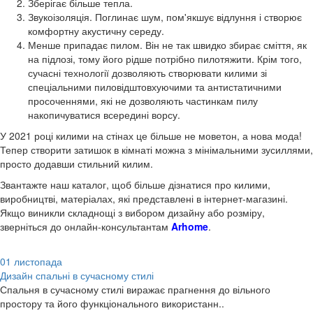
Зберігає більше тепла.
Звукоізоляція. Поглинає шум, пом'якшує відлуння і створює
комфортну акустичну середу.
Менше припадає пилом. Він не так швидко збирає сміття, як
на підлозі, тому його рідше потрібно пилотяжити. Крім того,
сучасні технології дозволяють створювати килими зі
спеціальними пиловідштовхуючими та антистатичними
просоченнями, які не дозволяють частинкам пилу
накопичуватися всередині ворсу.
У 2021 році килими на стінах це більше не моветон, а нова мода!
Тепер створити затишок в кімнаті можна з мінімальними зусиллями,
просто додавши стильний килим.
Звантажте наш каталог, щоб більше дізнатися про килими,
виробництві, матеріалах, які представлені в інтернет-магазині.
Якщо виникли складнощі з вибором дизайну або розміру,
зверніться до онлайн-консультантам
Arhome
.
01
листопада
Дизайн спальні в сучасному стилі
Спальня в сучасному стилі виражає прагнення до вільного
простору та його функціонального використанн..