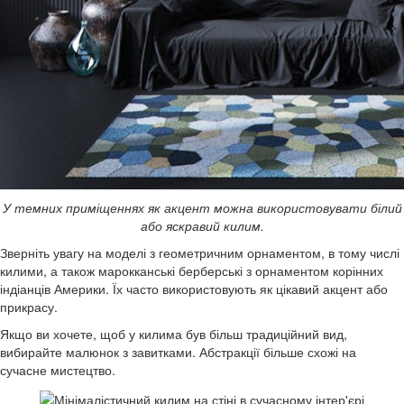
У темних приміщеннях як акцент можна використовувати білий
або яскравий килим.
Зверніть увагу на моделі з геометричним орнаментом, в тому числі
килими, а також марокканські берберські з орнаментом корінних
індіанців Америки. Їх часто використовують як цікавий акцент або
прикрасу.
Якщо ви хочете, щоб у килима був більш традиційний вид,
вибирайте малюнок з завитками. Абстракції більше схожі на
сучасне мистецтво.