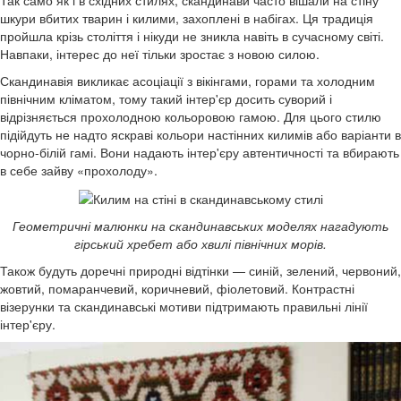
шкури вбитих тварин і килими, захоплені в набігах. Ця традиція
пройшла крізь століття і нікуди не зникла навіть в сучасному світі.
Навпаки, інтерес до неї тільки зростає з новою силою.
Скандинавія викликає асоціації з вікінгами, горами та холодним
північним кліматом, тому такий інтер'єр досить суворий і
відрізняється прохолодною кольоровою гамою. Для цього стилю
підійдуть не надто яскраві кольори настінних килимів або варіанти в
чорно-білій гамі. Вони надають інтер'єру автентичності та вбирають
в себе зайву «прохолоду».
Геометричні малюнки на скандинавських моделях нагадують
гірський хребет або хвилі північних морів.
Також будуть доречні природні відтінки — синій, зелений, червоний,
жовтий, помаранчевий, коричневий, фіолетовий. Контрастні
візерунки та скандинавські мотиви підтримають правильні лінії
інтер'єру.