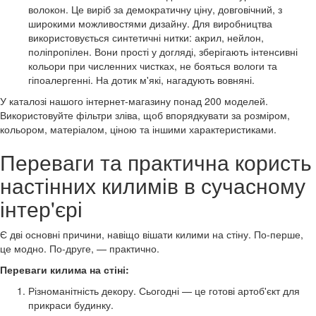
волокон. Це виріб за демократичну ціну, довговічний, з
широкими можливостями дизайну. Для виробництва
використовується синтетичні нитки: акрил, нейлон,
поліпропілен. Вони прості у догляді, зберігають інтенсивні
кольори при численних чистках, не бояться вологи та
гіпоалергенні. На дотик м'які, нагадують вовняні.
У каталозі нашого інтернет-магазину понад 200 моделей.
Використовуйте фільтри зліва, щоб впорядкувати за розміром,
кольором, матеріалом, ціною та іншими характеристиками.
Переваги та практична користь
настінних килимів в сучасному
інтер'єрі
Є дві основні причини, навіщо вішати килими на стіну. По-перше,
це модно. По-друге, — практично.
Переваги килима на стіні:
Різноманітність декору. Сьогодні — це готові артоб'єкт для
прикраси будинку.