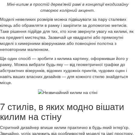
Міні-килим в простій дерев'яній рамі в концепції екодизайну
створює колірний акцент.
Моделі невеликих розмірів можна підвішувати за пару сталевих
кілець або обрамляти в рамку і закріпити за допомогою метисів.
Таке рішення підійде для тих, хто хоче звернути увагу на килимі, як
на предметі мистецтва. Зазвичай це квадратні або прямокутні
моделі з химерними візерунками або повноцінні полотна з
неповторним малюнком.
Ще один спосіб — зробити з килима картину, оформивши його у
рамку. Можна вибрати будь-яку — від геометричної графіки до
абстрактних візерунків, відомих художніх принтів, чудових сцен і
навіть ваших власних дизайнів — для кожного стилю знайдеться
місце.
7 стилів, в яких модно вішати
килим на стіну
Спритний дизайнер впише килим практично в будь-який інтер'єр.
Звичайно, успіх залежить від особливостей моделі та ідеї простору.