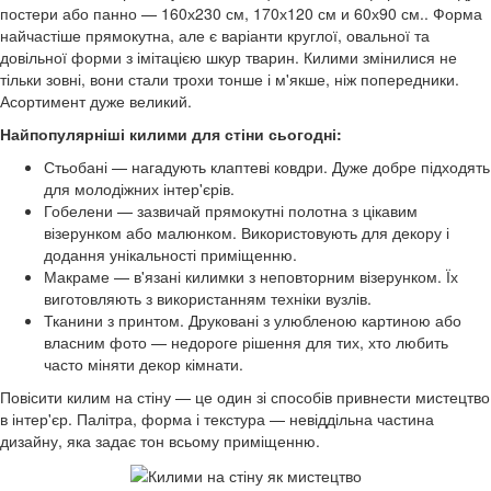
постери або панно — 160х230 см, 170х120 см и 60х90 см.. Форма
найчастіше прямокутна, але є варіанти круглої, овальної та
довільної форми з імітацією шкур тварин. Килими змінилися не
тільки зовні, вони стали трохи тонше і м'якше, ніж попередники.
Асортимент дуже великий.
Найпопулярніші килими для стіни сьогодні:
Стьобані — нагадують клаптеві ковдри. Дуже добре підходять
для молодіжних інтер'єрів.
Гобелени — зазвичай прямокутні полотна з цікавим
візерунком або малюнком. Використовують для декору і
додання унікальності приміщенню.
Макраме — в'язані килимки з неповторним візерунком. Їх
виготовляють з використанням техніки вузлів.
Тканини з принтом. Друковані з улюбленою картиною або
власним фото — недороге рішення для тих, хто любить
часто міняти декор кімнати.
Повісити килим на стіну — це один зі способів привнести мистецтво
в інтер'єр. Палітра, форма і текстура — невіддільна частина
дизайну, яка задає тон всьому приміщенню.