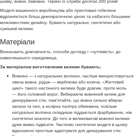
шовку, вовни, бавовни. Термін їх служби досягає 200 років!
Моделі машинного виробництва або принтовані гобелени
відрізняються більш демократичною ціною та набагато більшими
можливостями дизайну. Бувають натуральні, синтетичні або
сумішеві килими.
Матеріали
Визначають довговічність, способи догляду і «чутливість» до
навколишнього середовища.
За матеріалом виготовлення килими бувають:
Вовняні — з натуральних волокон, частіше використовується
овеча вовна, рідше — верблюжа або козяча. «Життєвий
цикл» такого настінного килима буде довгим, проте моль
— його головний ворог. Вибираючи вовняний килим для
декорування стін, пам'ятайте, що вовна сильно вбирає
запахи та пил, а колірна палітра обмежена, оскільки
натуральні волокна складніше піддаються фарбуванню, ніж
синтетичні аналоги. До того ж великовагові вовняні килими
дуже важко підвісити. Частково синтетичні моделі в цьому
відношенні простіше адаптувати для декорування стін.