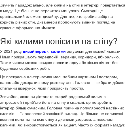
Звучить парадоксально, але килим на стіні в інтер'єрі повертається
в моду. Це більше не пережиток минулого. Сьогодні це
оригінальний елемент дизайну. Для тих, хто зробив вибір на
користь рівних стін, дизайнери пропонують змінити погляд на
сучасне оформлення кімнати.
Які килими повісити на стіну?
У 2021 році
дизайнерські килими
актуальні для кожної кімнати.
Ними прикрашають передпокій, веранду, коридори, вбиральню.
Таким чином можна швидко оновити одну або кілька кімнат без
будь-яких серйозних робіт.
Це прекрасна альтернатива масштабним картинам і постерам,
панно або декоративному розпису стін. Головне — вибрати дійсно
стильний візерунок, який прикрасить простір.
Звичайно, якщо ви дістанете старий радянський килим з
антресолей і приб'єте його на стіну в спальні, це не зробить
інтер'єр більш сучасним. Головна причина популярності настінних
килимів — їх оновлений зовнішній вигляд. Це більше не величезні
вовняні полотна на всю стіну з дивними узорами, а невеликі
килимки, які використовуються як акцент. Часто їх формат нагадує