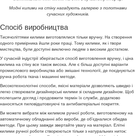
Модні килими на стіну нагадують галерею з полотнами
сучасних художників.
Спосіб виробництва
Тисячоліттями килими виготовлялися тільки вручну. На створення
одного примірника йшли роки праці. Тому килими, як і твори
мистецтва, були доступні виключно людям з високим достатком.
У сучасній індустрії зберігається спосіб виготовлення вручну, і ціна
килима на стіну все також висока. Але є більш доступні варіанти
промислового виробництва або змішані технології, де поєднуються
ручна робота ткача і машинні методи.
Високотехнологічні способи, якісні матеріали дозволяють швидко і
легко створювати дизайнерські килими зі складним дизайном. Щоб
полегшити догляд і продовжити термін їх служби, додатково
наносяться пиловідштовхуючі та антибактеріальні покриття.
Ви можете вибрати між килимом ручної роботи, виготовленому на
автоматичному обладнанні або вироби, де об'єдналися обидва
методи. При цьому завжди звертайте увагу на матеріал. Елітні
килими ручної роботи створюються тільки з натуральних ниток: