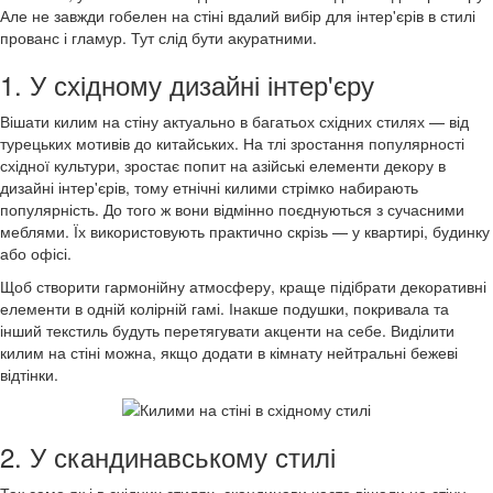
Але не завжди гобелен на стіні вдалий вибір для інтер'єрів в стилі
прованс і гламур. Тут слід бути акуратними.
1. У східному дизайні інтер'єру
Вішати килим на стіну актуально в багатьох східних стилях — від
турецьких мотивів до китайських. На тлі зростання популярності
східної культури, зростає попит на азійські елементи декору в
дизайні інтер'єрів, тому етнічні килими стрімко набирають
популярність. До того ж вони відмінно поєднуються з сучасними
меблями. Їх використовують практично скрізь — у квартирі, будинку
або офісі.
Щоб створити гармонійну атмосферу, краще підібрати декоративні
елементи в одній колірній гамі. Інакше подушки, покривала та
інший текстиль будуть перетягувати акценти на себе. Виділити
килим на стіні можна, якщо додати в кімнату нейтральні бежеві
відтінки.
2. У скандинавському стилі
Так само як і в східних стилях, скандинави часто вішали на стіну