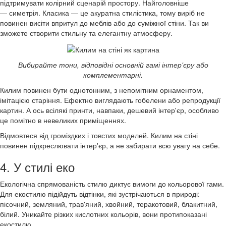
підтримувати колірний сценарій простору. Найголовніше
— симетрія. Класика — це акуратна стилістика, тому виріб не
повинен висіти впритул до меблів або до суміжної стіни. Так ви
зможете створити стильну та елегантну атмосферу.
Вибирайте тони, відповідні основній гамі інтер'єру або
комплементарні.
Килим повинен бути однотонним, з непомітним орнаментом,
імітацією старіння. Ефектно виглядають гобелени або репродукції
картин. А ось всілякі принти, навпаки, дешевий інтер'єр, особливо
це помітно в невеликих приміщеннях.
Відмовтеся від громіздких і товстих моделей. Килим на стіні
повинен підкреслювати інтер'єр, а не забирати всю увагу на себе.
4. У стилі еко
Екологічна спрямованість стилю диктує вимоги до кольорової гами.
Для екостилю підійдуть відтінки, які зустрічаються в природі:
пісочний, земляний, трав'яний, хвойний, теракотовий, блакитний,
білий. Уникайте різких кислотних кольорів, вони протипоказані
екостилю.