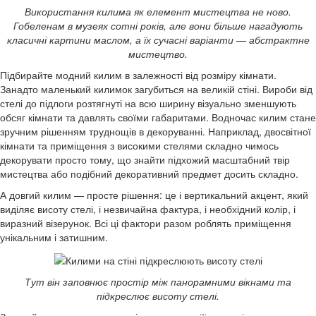
Використання килима як елемент мистецтва не ново.
Гобеленам в музеях сотні років, але вони більше нагадують
класичні картини маслом, а їх сучасні варіанти — абстрактне
мистецтво.
Підбирайте модний килим в залежності від розміру кімнати.
Занадто маленький килимок загубиться на великій стіні. Вироби від
стелі до підлоги розтягнуті на всю ширину візуально зменшують
обсяг кімнати та давлять своїми габаритами. Водночас килим стане
зручним рішенням труднощів в декоруванні. Наприклад, двосвітної
кімнати та приміщення з високими стелями складно чимось
декорувати просто тому, що знайти підхожий масштабний твір
мистецтва або подібний декоративний предмет досить складно.
А довгий килим — просте рішення: це і вертикальний акцент, який
виділяє висоту стелі, і незвичайна фактура, і необхідний колір, і
виразний візерунок. Всі ці фактори разом роблять приміщення
унікальним і затишним.
Тут він заповнює простір між панорамними вікнами та
підкреслює висоту стелі.