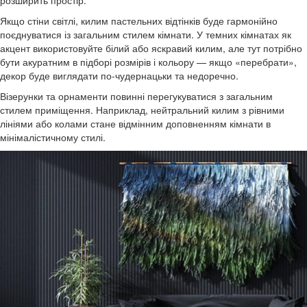
розширить простір.
Якщо стіни світлі, килим пастельних відтінків буде гармонійно
поєднуватися із загальним стилем кімнати. У темних кімнатах як
акцент використовуйте білий або яскравий килим, але тут потрібно
бути акуратним в підборі розмірів і кольору — якщо «перебрати»,
декор буде виглядати по-чудернацьки та недоречно.
Візерунки та орнаменти повинні перегукуватися з загальним
стилем приміщення. Наприклад, нейтральний килим з рівними
лініями або колами стане відмінним доповненням кімнати в
мінімалістичному стилі.