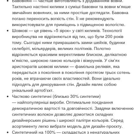
Бавовняні — частіше виготовляють з додаванням вовни.
Тактильно настінні килими з суміші бавовни та вовни м'якше
звичайних вовняних, за ними простіше доглядати. Бавовна
погано переносить вогкість стін. Її не рекомендують
використовувати для приміщень з підвищеною вологістю.
Шовкові — це рівень «5 зірок» у світі килимів. Технології
виробництва не відрізняються від тих, що були 200 років
тому. Сьогодні ними прикрашають замки шейхів, будинки
селебріті, мільярдерів, великих політиків. Полотно
відрізняється красивим мерехтливим блиском, делікатною
м'якістю, широкою гамою кольорів і візерунків. У сім'ях
аристократів шовкові килими — фамільна реліквія, яка
передається з покоління в покоління протягом трьох сотень
років, не втрачаючи своїх властивостей. Вони ідеально
підходять для декорування стін. Дизайн являє собою
унікальний артоб'єкт.
Частково синтетичні (близько 30% синтетики)
— найпопулярніші вироби. Оптимальне поєднання
демократичною вартості та довговічності. Завдяки включенню
синтетичних волокон дозволяє домогтися складних
дизайнерських рішень і широкої палітри кольорів. Серед
асортименту легко вибрати модель для дизайн-проєкту.
Синтетичний на 100% — складається з ненатуральних