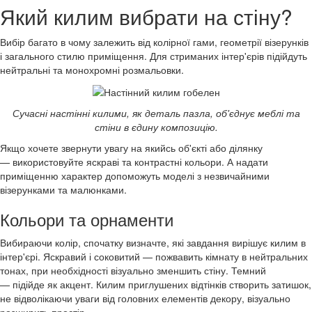
Який килим вибрати на стіну?
Вибір багато в чому залежить від колірної гами, геометрії візерунків
і загального стилю приміщення. Для стриманих інтер'єрів підійдуть
нейтральні та монохромні розмальовки.
Сучасні настінні килими, як деталь пазла, об'єднує меблі та
стіни в єдину композицію.
Якщо хочете звернути увагу на якийсь об'єкті або ділянку
— використовуйте яскраві та контрастні кольори. А надати
приміщенню характер допоможуть моделі з незвичайними
візерунками та малюнками.
Кольори та орнаменти
Вибираючи колір, спочатку визначте, які завдання вирішує килим в
інтер'єрі. Яскравий і соковитий — пожвавить кімнату в нейтральних
тонах, при необхідності візуально зменшить стіну. Темний
— підійде як акцент. Килим приглушених відтінків створить затишок,
не відволікаючи уваги від головних елементів декору, візуально