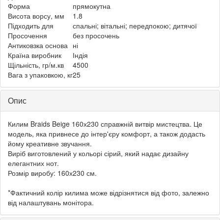
Форма
прямокутна
Висота ворсу, мм
1.8
Підходить для
спальні; вітальні; передпокою; дитячої
Просочення
без просочень
Антиковзка основа
ні
Країна виробник
Індія
Щільність, гр/м.кв
4500
Вага з упаковкою, кг
25
Опис
Килим Braids Beige 160х230 справжній витвір мистецтва. Це
модель, яка привнесе до інтер'єру комфорт, а також додасть
йому креативне звучання.
Виріб виготовлений у кольорі сірий, який надає дизайну
елегантних нот.
Розмір виробу: 160х230 см.
*Фактичний колір килима може відрізнятися від фото, залежно
від налаштувань монітора.