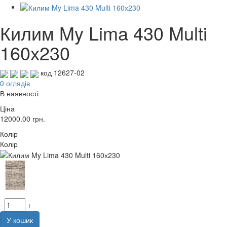
Килим My Lima 430 Multi
160х230
код 12627-02
0 оглядів
В наявності
Ціна
12000.00
грн.
Колір
Колір
-
+
У кошик