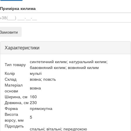
Примірка килима
Замовити
Характеристики
синтетичний килим; натуральний килим;
Тип товару
бавовняний килим; вовняний килим
Колір
мульті
Склад
вовна; повсть
Матеріал
вовна
основи
Ширина, см
160
Довжина, см
230
Форма
прямокутна
Висота
5
ворсу, мм
Підходить
спальні; вітальні; передпокою