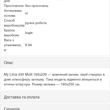
для
Просочення
без просочень
Антиковзка
ні
основа
Спосіб
ручна робота
виробництва
Країна
Індія
виробник
Вага з
упаковкою,
9.94
кг
Опис
My Lima 430 Multi 160х230 — вовняний килим, який створює в
домі атмосферу затишку. Така модель відмінно впишеться в
етнічні інтер'єри. Розмір килима — 160х230 см.
Доставка та оплата
Гарантія