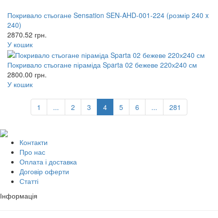
Покривало стьогане Sensation SEN-AHD-001-224 (розмір 240 x
240)
2870.52
грн.
У кошик
Покривало стьогане піраміда Sparta 02 бежеве 220х240 см
2800.00
грн.
У кошик
1
...
2
3
4
5
6
...
281
Контакти
Про нас
Оплата і доставка
Договір оферти
Статті
Інформація