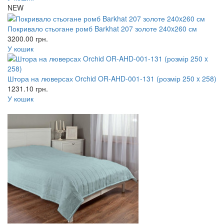
NEW
Покривало стьогане ромб Barkhat 207 золоте 240x260 см
3200.00
грн.
У кошик
Штора на люверсах Orchid OR-AHD-001-131 (розмір 250 x 258)
1231.10
грн.
У кошик