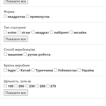
Показати все
Форма
квадратна
прямокутна
Тип стьогання
еліпс
зігзаг
квадрат
лабіринт
мозаїка
Показати все
Спосіб виробництва
машинне
ручна робота
Країна виробник
Індія
Китай
Туреччина
Узбекистан
Україна
Щільність, гр/м.кв
100
200
230
250
270
Показати все