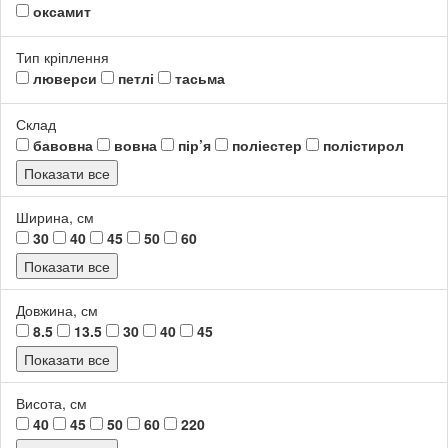
оксамит
Тип кріплення
люверси
петлі
тасьма
Склад
бавовна
вовна
пір’я
поліестер
полістирол
Показати все
Ширина, см
30
40
45
50
60
Показати все
Довжина, см
8.5
13.5
30
40
45
Показати все
Висота, см
40
45
50
60
220