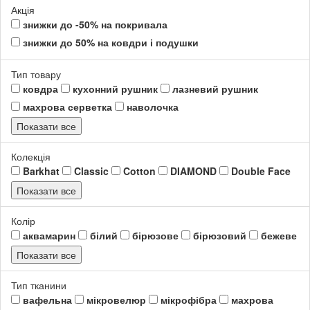
Акція
знижки до -50% на покривала
знижки до 50% на ковдри і подушки
Тип товару
ковдра
кухонний рушник
лазневий рушник
махрова серветка
наволочка
Показати все
Колекція
Barkhat
Classic
Cotton
DIAMOND
Double Face
Показати все
Колір
аквамарин
білий
бірюзове
бірюзовий
бежеве
Показати все
Тип тканини
вафельна
мікровелюр
мікрофібра
махрова